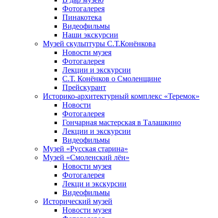
Фотогалерея
Пинакотека
Видеофильмы
Наши экскурсии
Музей скульптуры С.Т.Конёнкова
Новости музея
Фотогалерея
Лекции и экскурсии
С.Т. Конёнков о Смоленщине
Прейскурант
Историко-архитектурный комплекс «Теремок»
Новости
Фотогалерея
Гончарная мастерская в Талашкино
Лекции и экскурсии
Видеофильмы
Музей «Русская старина»
Музей «Смоленский лён»
Новости музея
Фотогалерея
Лекци и экскурсии
Видеофильмы
Исторический музей
Новости музея