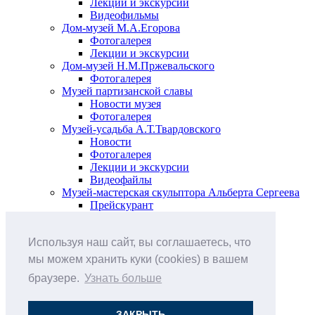
Лекции и экскурсии
Видеофильмы
Дом-музей М.А.Егорова
Фотогалерея
Лекции и экскурсии
Дом-музей Н.М.Пржевальского
Фотогалерея
Музей партизанской славы
Новости музея
Фотогалерея
Музей-усадьба А.Т.Твардовского
Новости
Фотогалерея
Лекции и экскурсии
Видеофайлы
Музей-мастерская скульптора Альберта Сергеева
Прейскурант
Выставки и события
Афиша
Используя наш сайт, вы соглашаетесь, что
Анонс мероприятий
Виртуальные выставки
мы можем хранить куки (cookies) в вашем
Новости
браузере.
Узнать больше
О музее
История
Документы
ЗАКРЫТЬ