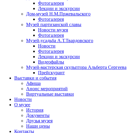
Фотогалерея
Лекции и экскурсии
Дом-музей Н.М.Пржевальского
Фотогалерея
Музей партизанской славы
Новости музея
Фотогалерея
Музей-усадьба А.Т.Твардовского
Новости
Фотогалерея
Лекции и экскурсии
Видеофайлы
Музей-мастерская скульптора Альберта Сергеева
Прейскурант
Выставки и события
Афиша
Анонс мероприятий
Виртуальные выставки
Новости
О музее
История
Документы
Друзья музея
Наши цены
Контакты