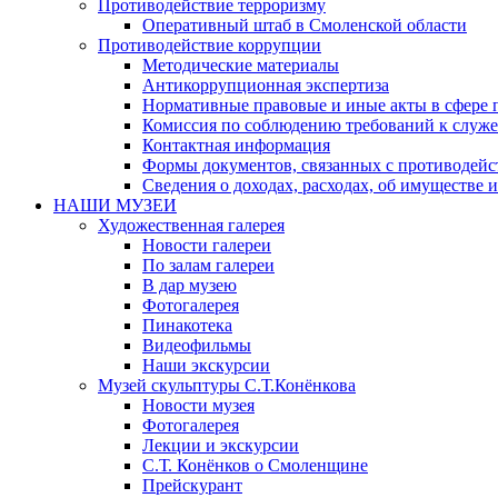
Противодействие терроризму
Оперативный штаб в Смоленской области
Противодействие коррупции
Методические материалы
Антикоррупционная экспертиза
Нормативные правовые и иные акты в сфере 
Комиссия по соблюдению требований к служе
Контактная информация
Формы документов, связанных с противодейс
Сведения о доходах, расходах, об имуществе 
НАШИ МУЗЕИ
Художественная галерея
Новости галереи
По залам галереи
В дар музею
Фотогалерея
Пинакотека
Видеофильмы
Наши экскурсии
Музей скульптуры С.Т.Конёнкова
Новости музея
Фотогалерея
Лекции и экскурсии
С.Т. Конёнков о Смоленщине
Прейскурант