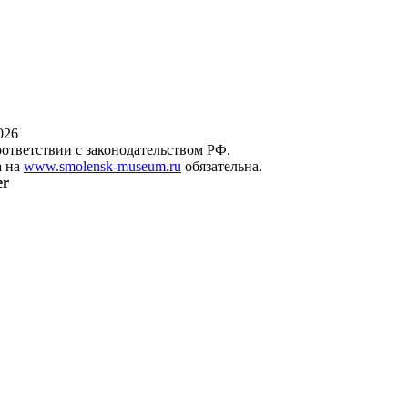
026
оответствии с законодательством РФ.
а на
www.smolensk-museum.ru
обязательна.
er