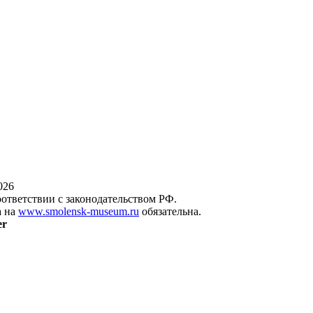
026
оответствии с законодательством РФ.
а на
www.smolensk-museum.ru
обязательна.
er