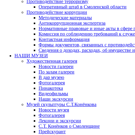
Противодействие терроризму
Оперативный штаб в Смоленской области
Противодействие коррупции
Методические материалы
Антикоррупционная экспертиза
Нормативные правовые и иные акты в сфере 
Комиссия по соблюдению требований к служе
Контактная информация
Формы документов, связанных с противодейс
Сведения о доходах, расходах, об имуществе 
НАШИ МУЗЕИ
Художественная галерея
Новости галереи
По залам галереи
В дар музею
Фотогалерея
Пинакотека
Видеофильмы
Наши экскурсии
Музей скульптуры С.Т.Конёнкова
Новости музея
Фотогалерея
Лекции и экскурсии
С.Т. Конёнков о Смоленщине
Прейскурант