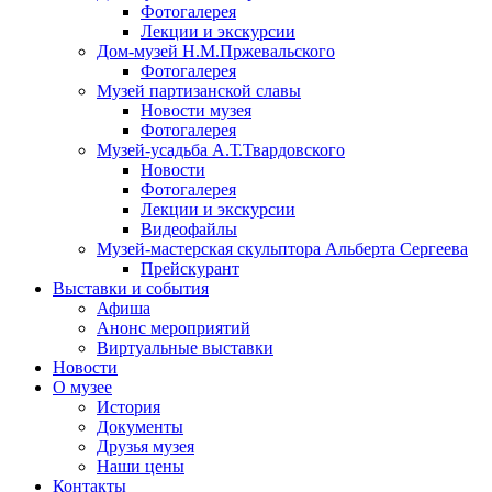
Фотогалерея
Лекции и экскурсии
Дом-музей Н.М.Пржевальского
Фотогалерея
Музей партизанской славы
Новости музея
Фотогалерея
Музей-усадьба А.Т.Твардовского
Новости
Фотогалерея
Лекции и экскурсии
Видеофайлы
Музей-мастерская скульптора Альберта Сергеева
Прейскурант
Выставки и события
Афиша
Анонс мероприятий
Виртуальные выставки
Новости
О музее
История
Документы
Друзья музея
Наши цены
Контакты