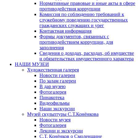
Нормативные правовые и иные акты в сфере
противодействия коррупции
Комиссия по соблюдению требований к
служебному поведению государственных
гражданских служащих и урег
Контактная информация
Формы документов, связанных с
противодействием коррупции, для
заполнения
Сведения о доходах, расходах, об имуществе
и обязательствах имущественного характера
НАШИ МУЗЕИ
Художественная галерея
Новости галереи
По залам галереи
В дар музею
Фотогалерея
Пинакотека
Видеофильмы
Наши экскурсии
Музей скульптуры С.Т.Конёнкова
Новости музея
Фотогалерея
Лекции и экскурсии
С.Т. Конёнков о Смоленщине