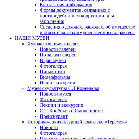
Контактная информация
Формы документов, связанных с
противодействием коррупции, для
заполнения
Сведения о доходах, расходах, об имуществе
и обязательствах имущественного характера
НАШИ МУЗЕИ
Художественная галерея
Новости галереи
По залам галереи
В дар музею
Фотогалерея
Пинакотека
Видеофильмы
Наши экскурсии
Музей скульптуры С.Т.Конёнкова
Новости музея
Фотогалерея
Лекции и экскурсии
С.Т. Конёнков о Смоленщине
Прейскурант
Историко-архитектурный комплекс «Теремок»
Новости
Фотогалерея
Гончарная мастерская в Талашкино