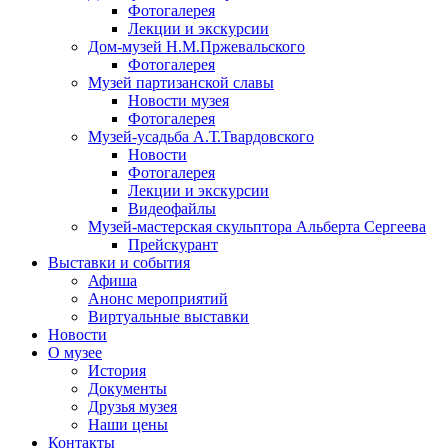
Фотогалерея
Лекции и экскурсии
Дом-музей Н.М.Пржевальского
Фотогалерея
Музей партизанской славы
Новости музея
Фотогалерея
Музей-усадьба А.Т.Твардовского
Новости
Фотогалерея
Лекции и экскурсии
Видеофайлы
Музей-мастерская скульптора Альберта Сергеева
Прейскурант
Выставки и события
Афиша
Анонс мероприятий
Виртуальные выставки
Новости
О музее
История
Документы
Друзья музея
Наши цены
Контакты