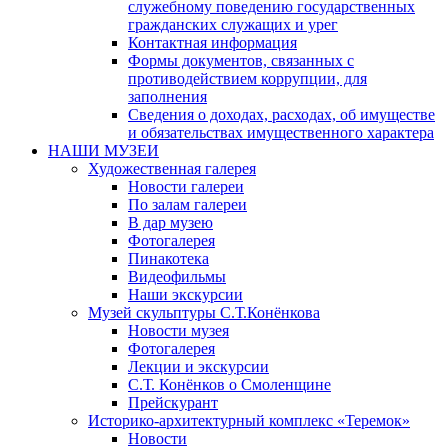
служебному поведению государственных
гражданских служащих и урег
Контактная информация
Формы документов, связанных с
противодействием коррупции, для
заполнения
Сведения о доходах, расходах, об имуществе
и обязательствах имущественного характера
НАШИ МУЗЕИ
Художественная галерея
Новости галереи
По залам галереи
В дар музею
Фотогалерея
Пинакотека
Видеофильмы
Наши экскурсии
Музей скульптуры С.Т.Конёнкова
Новости музея
Фотогалерея
Лекции и экскурсии
С.Т. Конёнков о Смоленщине
Прейскурант
Историко-архитектурный комплекс «Теремок»
Новости