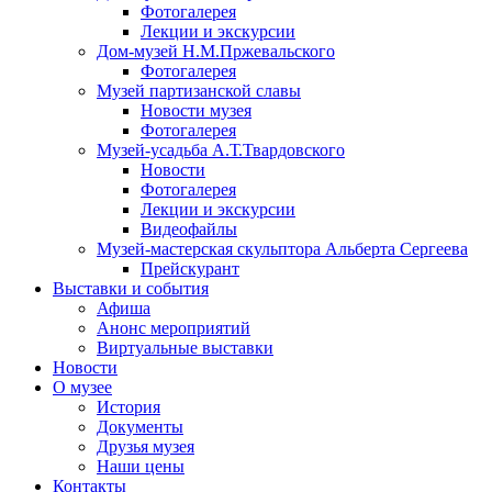
Фотогалерея
Лекции и экскурсии
Дом-музей Н.М.Пржевальского
Фотогалерея
Музей партизанской славы
Новости музея
Фотогалерея
Музей-усадьба А.Т.Твардовского
Новости
Фотогалерея
Лекции и экскурсии
Видеофайлы
Музей-мастерская скульптора Альберта Сергеева
Прейскурант
Выставки и события
Афиша
Анонс мероприятий
Виртуальные выставки
Новости
О музее
История
Документы
Друзья музея
Наши цены
Контакты