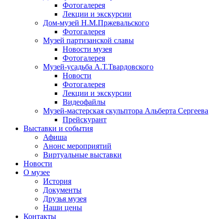
Фотогалерея
Лекции и экскурсии
Дом-музей Н.М.Пржевальского
Фотогалерея
Музей партизанской славы
Новости музея
Фотогалерея
Музей-усадьба А.Т.Твардовского
Новости
Фотогалерея
Лекции и экскурсии
Видеофайлы
Музей-мастерская скульптора Альберта Сергеева
Прейскурант
Выставки и события
Афиша
Анонс мероприятий
Виртуальные выставки
Новости
О музее
История
Документы
Друзья музея
Наши цены
Контакты