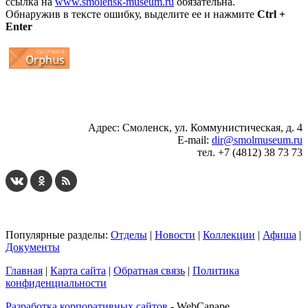
ссылка на
www.smolensk-museum.ru
обязательна.
Обнаружив в тексте ошибку, выделите ее и нажмите
Ctrl +
Enter
...
... 4 5 6 7 8 9 10 11 12 13 14 15 16 17 18 19
Адрес: Смоленск, ул. Коммунистическая, д. 4
E-mail:
dir@smolmuseum.ru
тел. +7 (4812) 38 73 73
Популярные разделы:
Отделы
|
Новости
|
Коллекции
|
Афиша
|
Документы
Главная
|
Карта сайта
|
Обратная связь
|
Политика
конфиденциальности
Разработка корпоративных сайтов
- WebCanape