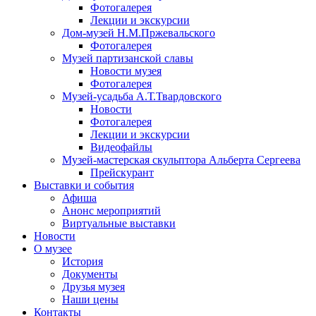
Фотогалерея
Лекции и экскурсии
Дом-музей Н.М.Пржевальского
Фотогалерея
Музей партизанской славы
Новости музея
Фотогалерея
Музей-усадьба А.Т.Твардовского
Новости
Фотогалерея
Лекции и экскурсии
Видеофайлы
Музей-мастерская скульптора Альберта Сергеева
Прейскурант
Выставки и события
Афиша
Анонс мероприятий
Виртуальные выставки
Новости
О музее
История
Документы
Друзья музея
Наши цены
Контакты