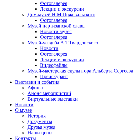
Фотогалерея
Лекции и экскурсии
Дом-музей Н.М.Пржевальского
Фотогалерея
Музей партизанской славы
Новости музея
Фотогалерея
Музей-усадьба А.Т.Твардовского
Новости
Фотогалерея
Лекции и экскурсии
Видеофайлы
Музей-мастерская скульптора Альберта Сергеева
Прейскурант
Выставки и события
Афиша
Анонс мероприятий
Виртуальные выставки
Новости
О музее
История
Документы
Друзья музея
Наши цены
Контакты