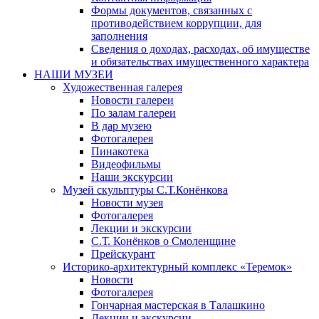
Формы документов, связанных с
противодействием коррупции, для
заполнения
Сведения о доходах, расходах, об имуществе
и обязательствах имущественного характера
НАШИ МУЗЕИ
Художественная галерея
Новости галереи
По залам галереи
В дар музею
Фотогалерея
Пинакотека
Видеофильмы
Наши экскурсии
Музей скульптуры С.Т.Конёнкова
Новости музея
Фотогалерея
Лекции и экскурсии
С.Т. Конёнков о Смоленщине
Прейскурант
Историко-архитектурный комплекс «Теремок»
Новости
Фотогалерея
Гончарная мастерская в Талашкино
Лекции и экскурсии