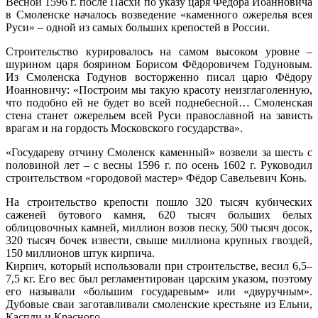
Весной 1596 г. после Пасхи по указу царя Фёдора Иоанновича
в Смоленске началось возведение «каменного ожерелья всея
Руси» – одной из самых больших крепостей в России.
Строительство курировалось на самом высоком уровне –
шурином царя боярином Борисом Фёдоровичем Годуновым.
Из Смоленска Годунов восторженно писал царю Фёдору
Иоанновичу: «Построим мы такую красоту неизглаголенную,
что подобно ей не будет во всей поднебесной… Смоленская
стена станет ожерельем всей Руси православной на зависть
врагам и на гордость Московского государства».
«Государеву отчину Смоленск каменный» возвели за шесть с
половиной лет – с весны 1596 г. по осень 1602 г. Руководил
строительством «городовой мастер» Фёдор Савельевич Конь.
На строительство крепости пошло 320 тысяч кубических
саженей бутового камня, 620 тысяч больших белых
облицовочных камней, миллион возов песку, 500 тысяч досок,
320 тысяч бочек извести, свыше миллиона крупных гвоздей,
150 миллионов штук кирпича.
Кирпич, который использовали при строительстве, весил 6,5–
7,5 кг. Его вес был регламентирован царским указом, поэтому
его называли «большим государевым» или «двуручным».
Дубовые сваи заготавливали смоленские крестьяне из Ельни,
Каспли и Красного.