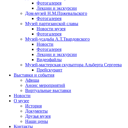
Фотогалерея
Лекции и экскурсии
Дом-музей Н.М.Пржевальского
Фотогалерея
Музей партизанской славы
Новости музея
Фотогалерея
Музей-усадьба А.Т.Твардовского
Новости
Фотогалерея
Лекции и экскурсии
Видеофайлы
Музей-мастерская скульптора Альберта Сергеева
Прейскурант
Выставки и события
Афиша
Анонс мероприятий
Виртуальные выставки
Новости
О музее
История
Документы
Друзья музея
Наши цены
Контакты