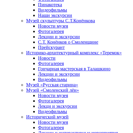
Пинакотека
Видеофильмы
Наши экскурсии
Музей скульптуры С.Т.Конёнкова
Новости музея
Фотогалерея
Лекции и экскурсии
С.Т. Конёнков о Смоленщине
Прейскурант
Историко-архитектурный комплекс «Теремок»
Новости
Фотогалерея
Гончарная мастерская в Талашкино
Лекции и экскурсии
Видеофильмы
Музей «Русская старина»
Музей «Смоленский лён»
Новости музея
Фотогалерея
Лекци и экскурсии
Видеофильмы
Исторический музей
Новости музея
Фотогалерея
Лекции и интерактивные мероприятия