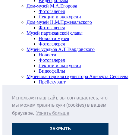
Видеофильмы
Дом-музей М.А.Егорова
Фотогалерея
Лекции и экскурсии
Дом-музей Н.М.Пржевальского
Фотогалерея
Музей партизанской славы
Новости музея
Фотогалерея
Музей-усадьба А.Т.Твардовского
Новости
Фотогалерея
Лекции и экскурсии
Видеофайлы
Музей-мастерская скульптора Альберта Сергеева
Прейскурант
Выставки и события
Афиша
Используя наш сайт, вы соглашаетесь, что
Анонс мероприятий
Виртуальные выставки
мы можем хранить куки (cookies) в вашем
Новости
браузере.
Узнать больше
О музее
История
Документы
ЗАКРЫТЬ
Друзья музея