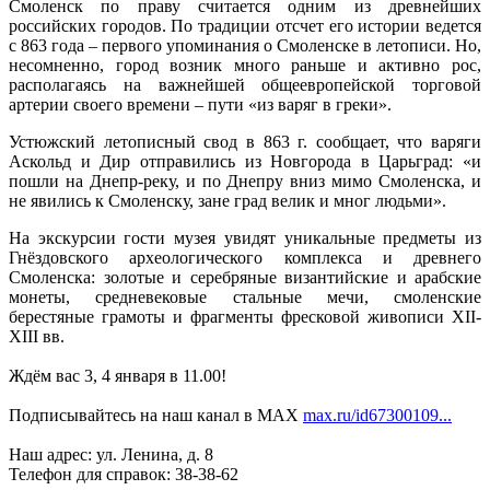
Смоленск по праву считается одним из древнейших
российских городов. По традиции отсчет его истории ведется
с 863 года – первого упоминания о Смоленске в летописи. Но,
несомненно, город возник много раньше и активно рос,
располагаясь на важнейшей общеевропейской торговой
артерии своего времени – пути «из варяг в греки».
Устюжский летописный свод в 863 г. сообщает, что варяги
Аскольд и Дир отправились из Новгорода в Царьград: «и
пошли на Днепр-реку, и по Днепру вниз мимо Смоленска, и
не явились к Смоленску, зане град велик и мног людьми».
На экскурсии гости музея увидят уникальные предметы из
Гнёздовского археологического комплекса и древнего
Смоленска: золотые и серебряные византийские и арабские
монеты, средневековые стальные мечи, смоленские
берестяные грамоты и фрагменты фресковой живописи XII-
XIII вв.
Ждём вас 3, 4 января в 11.00!
Подписывайтесь на наш канал в MAX
max.ru/id67300109...
Наш адрес: ул. Ленина, д. 8
Телефон для справок: 38-38-62