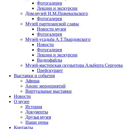
Фотогалерея
Лекции и экскурсии
Дом-музей Н.М.Пржевальского
Фотогалерея
Музей партизанской славы
Новости музея
Фотогалерея
Музей-усадьба А.Т.Твардовского
Новости
Фотогалерея
Лекции и экскурсии
Видеофайлы
Музей-мастерская скульптора Альберта Сергеева
Прейскурант
Выставки и события
Афиша
Анонс мероприятий
Виртуальные выставки
Новости
О музее
История
Документы
Друзья музея
Наши цены
Контакты