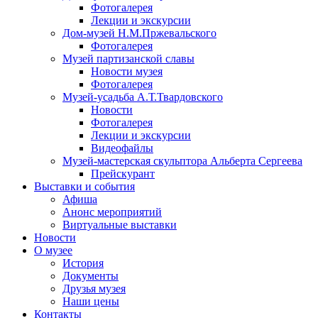
Фотогалерея
Лекции и экскурсии
Дом-музей Н.М.Пржевальского
Фотогалерея
Музей партизанской славы
Новости музея
Фотогалерея
Музей-усадьба А.Т.Твардовского
Новости
Фотогалерея
Лекции и экскурсии
Видеофайлы
Музей-мастерская скульптора Альберта Сергеева
Прейскурант
Выставки и события
Афиша
Анонс мероприятий
Виртуальные выставки
Новости
О музее
История
Документы
Друзья музея
Наши цены
Контакты