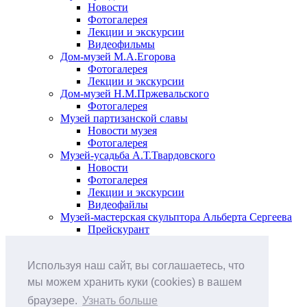
Новости
Фотогалерея
Лекции и экскурсии
Видеофильмы
Дом-музей М.А.Егорова
Фотогалерея
Лекции и экскурсии
Дом-музей Н.М.Пржевальского
Фотогалерея
Музей партизанской славы
Новости музея
Фотогалерея
Музей-усадьба А.Т.Твардовского
Новости
Фотогалерея
Лекции и экскурсии
Видеофайлы
Музей-мастерская скульптора Альберта Сергеева
Прейскурант
Выставки и события
Афиша
Используя наш сайт, вы соглашаетесь, что
Анонс мероприятий
Виртуальные выставки
мы можем хранить куки (cookies) в вашем
Новости
браузере.
Узнать больше
О музее