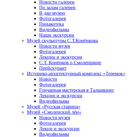
Новости галереи
По залам галереи
В дар музею
Фотогалерея
Пинакотека
Видеофильмы
Наши экскурсии
Музей скульптуры С.Т.Конёнкова
Новости музея
Фотогалерея
Лекции и экскурсии
С.Т. Конёнков о Смоленщине
Прейскурант
Историко-архитектурный комплекс «Теремок»
Новости
Фотогалерея
Гончарная мастерская в Талашкино
Лекции и экскурсии
Видеофильмы
Музей «Русская старина»
Музей «Смоленский лён»
Новости музея
Фотогалерея
Лекци и экскурсии
Видеофильмы