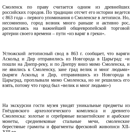
Смоленск по праву считается одним из древнейших
российских городов. По традиции отсчет его истории ведется
с 863 года – первого упоминания о Смоленске в летописи. Но,
несомненно, город возник много раньше и активно рос,
располагаясь на важнейшей общеевропейской торговой
артерии своего времени – пути «из варяг в греки».
Устюжский летописный свод в 863 г. сообщает, что варяги
Аскольд и Дир отправились из Новгорода в Царьград: «и
пошли на Днепр-реку, и по Днепру вниз мимо Смоленска, и
не явились к Смоленску, зане град велик и мног людьми»
(варяги Аскольд и Дир, отправившись из Новгорода в
Царьград, проплывали мимо Смоленска, но не решились его
взять, потому что город был «велик и мног людьми»)
На экскурсии гости музея увидят уникальные предметы из
Гнёздовского археологического комплекса и древнего
Смоленска: золотые и серебряные византийские и арабские
монеты, средневековые стальные мечи, смоленские
берестяные грамоты и фрагменты фресковой живописи XII-
XIII вв.