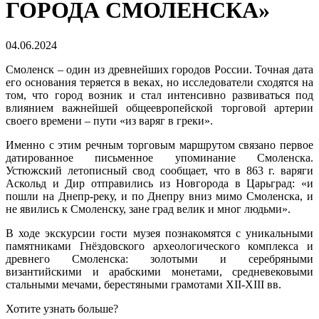
ГОРОДА СМОЛЕНСКА»
04.06.2024
Смоленск – один из древнейших городов России. Точная дата
его основания теряется в веках, но исследователи сходятся на
том, что город возник и стал интенсивно развиваться под
влиянием важнейшей общеевропейской торговой артерии
своего времени – пути «из варяг в греки».
Именно с этим речным торговым маршрутом связано первое
датированное письменное упоминание Смоленска.
Устюжский летописный свод сообщает, что в 863 г. варяги
Аскольд и Дир отправились из Новгорода в Царьград: «и
пошли на Днепр-реку, и по Днепру вниз мимо Смоленска, и
не явились к Смоленску, зане град велик и мног людьми».
В ходе экскурсии гости музея познакомятся с уникальными
памятниками Гнёздовского археологического комплекса и
древнего Смоленска: золотыми и серебряными
византийскими и арабскими монетами, средневековыми
стальными мечами, берестяными грамотами XII-XIII вв.
Хотите узнать больше?