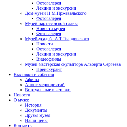
Фотогалерея
Лекции и экскурсии
Дом-музей Н.М.Пржевальского
Фотогалерея
Музей партизанской славы
Новости музея
Фотогалерея
Музей-усадьба А.Т.Твардовского
Новости
Фотогалерея
Лекции и экскурсии
Видеофайлы
Музей-мастерская скульптора Альберта Сергеева
Прейскурант
Выставки и события
Афиша
Анонс мероприятий
Виртуальные выставки
Новости
О музее
История
Документы
Друзья музея
Наши цены
Контакты