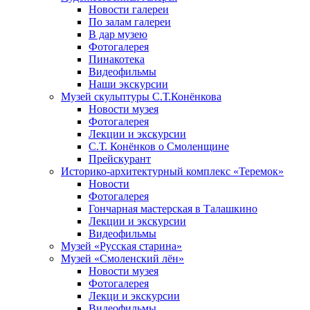
Новости галереи
По залам галереи
В дар музею
Фотогалерея
Пинакотека
Видеофильмы
Наши экскурсии
Музей скульптуры С.Т.Конёнкова
Новости музея
Фотогалерея
Лекции и экскурсии
С.Т. Конёнков о Смоленщине
Прейскурант
Историко-архитектурный комплекс «Теремок»
Новости
Фотогалерея
Гончарная мастерская в Талашкино
Лекции и экскурсии
Видеофильмы
Музей «Русская старина»
Музей «Смоленский лён»
Новости музея
Фотогалерея
Лекци и экскурсии
Видеофильмы