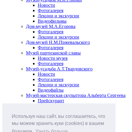
Новости
Фотогалерея
Лекции и экскурсии
Видеофильмы
Дом-музей М.А.Егорова
Фотогалерея
Лекции и экскурсии
Дом-музей Н.М.Пржевальского
Фотогалерея
Музей партизанской славы
Новости музея
Фотогалерея
Музей-усадьба А.Т.Твардовского
Новости
Фотогалерея
Лекции и экскурсии
Видеофайлы
Музей-мастерская скульптора Альберта Сергеева
Прейскурант
Выставки и события
Афиша
Используя наш сайт, вы соглашаетесь, что
Анонс мероприятий
Виртуальные выставки
мы можем хранить куки (cookies) в вашем
Новости
браузере.
Узнать больше