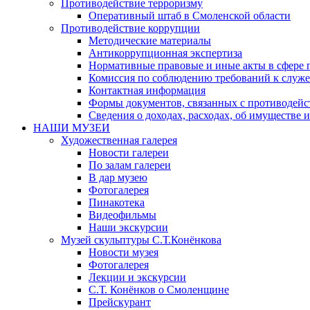
Противодействие терроризму
Оперативный штаб в Смоленской области
Противодействие коррупции
Методические материалы
Антикоррупционная экспертиза
Нормативные правовые и иные акты в сфере 
Комиссия по соблюдению требований к служе
Контактная информация
Формы документов, связанных с противодейс
Сведения о доходах, расходах, об имуществе 
НАШИ МУЗЕИ
Художественная галерея
Новости галереи
По залам галереи
В дар музею
Фотогалерея
Пинакотека
Видеофильмы
Наши экскурсии
Музей скульптуры С.Т.Конёнкова
Новости музея
Фотогалерея
Лекции и экскурсии
С.Т. Конёнков о Смоленщине
Прейскурант