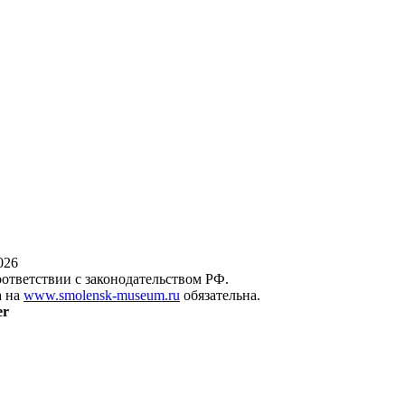
026
оответствии с законодательством РФ.
а на
www.smolensk-museum.ru
обязательна.
er