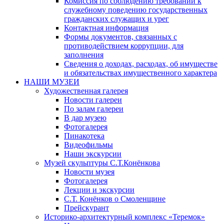
Комиссия по соблюдению требований к
служебному поведению государственных
гражданских служащих и урег
Контактная информация
Формы документов, связанных с
противодействием коррупции, для
заполнения
Сведения о доходах, расходах, об имуществе
и обязательствах имущественного характера
НАШИ МУЗЕИ
Художественная галерея
Новости галереи
По залам галереи
В дар музею
Фотогалерея
Пинакотека
Видеофильмы
Наши экскурсии
Музей скульптуры С.Т.Конёнкова
Новости музея
Фотогалерея
Лекции и экскурсии
С.Т. Конёнков о Смоленщине
Прейскурант
Историко-архитектурный комплекс «Теремок»