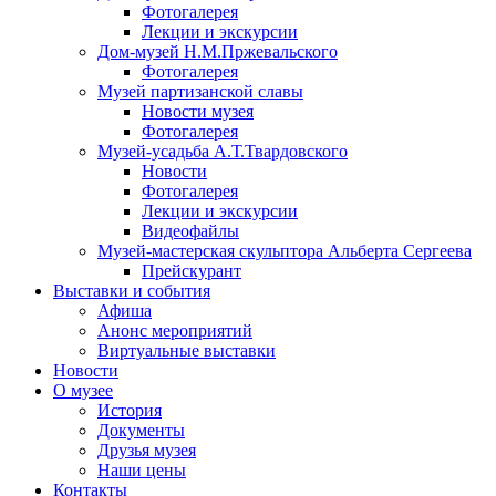
Фотогалерея
Лекции и экскурсии
Дом-музей Н.М.Пржевальского
Фотогалерея
Музей партизанской славы
Новости музея
Фотогалерея
Музей-усадьба А.Т.Твардовского
Новости
Фотогалерея
Лекции и экскурсии
Видеофайлы
Музей-мастерская скульптора Альберта Сергеева
Прейскурант
Выставки и события
Афиша
Анонс мероприятий
Виртуальные выставки
Новости
О музее
История
Документы
Друзья музея
Наши цены
Контакты