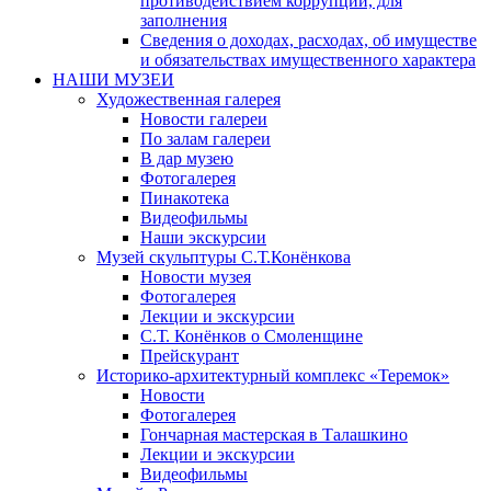
противодействием коррупции, для
заполнения
Сведения о доходах, расходах, об имуществе
и обязательствах имущественного характера
НАШИ МУЗЕИ
Художественная галерея
Новости галереи
По залам галереи
В дар музею
Фотогалерея
Пинакотека
Видеофильмы
Наши экскурсии
Музей скульптуры С.Т.Конёнкова
Новости музея
Фотогалерея
Лекции и экскурсии
С.Т. Конёнков о Смоленщине
Прейскурант
Историко-архитектурный комплекс «Теремок»
Новости
Фотогалерея
Гончарная мастерская в Талашкино
Лекции и экскурсии
Видеофильмы