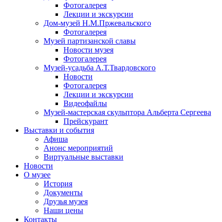
Фотогалерея
Лекции и экскурсии
Дом-музей Н.М.Пржевальского
Фотогалерея
Музей партизанской славы
Новости музея
Фотогалерея
Музей-усадьба А.Т.Твардовского
Новости
Фотогалерея
Лекции и экскурсии
Видеофайлы
Музей-мастерская скульптора Альберта Сергеева
Прейскурант
Выставки и события
Афиша
Анонс мероприятий
Виртуальные выставки
Новости
О музее
История
Документы
Друзья музея
Наши цены
Контакты