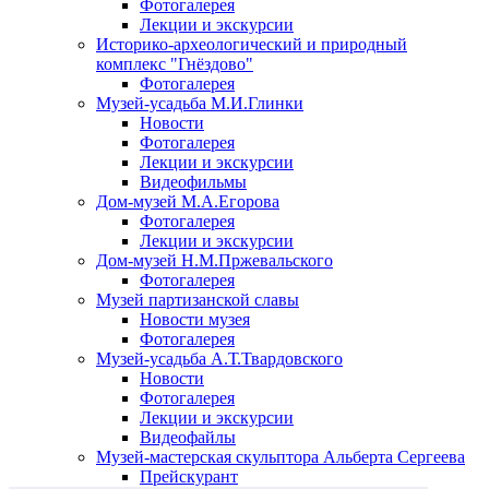
Фотогалерея
Лекции и экскурсии
Историко-археологический и природный
комплекс "Гнёздово"
Фотогалерея
Музей-усадьба М.И.Глинки
Новости
Фотогалерея
Лекции и экскурсии
Видеофильмы
Дом-музей М.А.Егорова
Фотогалерея
Лекции и экскурсии
Дом-музей Н.М.Пржевальского
Фотогалерея
Музей партизанской славы
Новости музея
Фотогалерея
Музей-усадьба А.Т.Твардовского
Новости
Фотогалерея
Лекции и экскурсии
Видеофайлы
Музей-мастерская скульптора Альберта Сергеева
Прейскурант