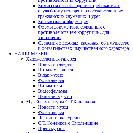
противодействия коррупции
Комиссия по соблюдению требований к
служебному поведению государственных
гражданских служащих и урег
Контактная информация
Формы документов, связанных с
противодействием коррупции, для
заполнения
Сведения о доходах, расходах, об имуществе
и обязательствах имущественного характера
НАШИ МУЗЕИ
Художественная галерея
Новости галереи
По залам галереи
В дар музею
Фотогалерея
Пинакотека
Видеофильмы
Наши экскурсии
Музей скульптуры С.Т.Конёнкова
Новости музея
Фотогалерея
Лекции и экскурсии
С.Т. Конёнков о Смоленщине
Прейскурант