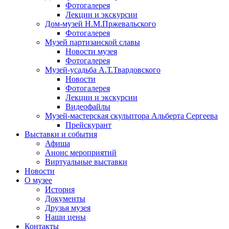
Фотогалерея
Лекции и экскурсии
Дом-музей Н.М.Пржевальского
Фотогалерея
Музей партизанской славы
Новости музея
Фотогалерея
Музей-усадьба А.Т.Твардовского
Новости
Фотогалерея
Лекции и экскурсии
Видеофайлы
Музей-мастерская скульптора Альберта Сергеева
Прейскурант
Выставки и события
Афиша
Анонс мероприятий
Виртуальные выставки
Новости
О музее
История
Документы
Друзья музея
Наши цены
Контакты