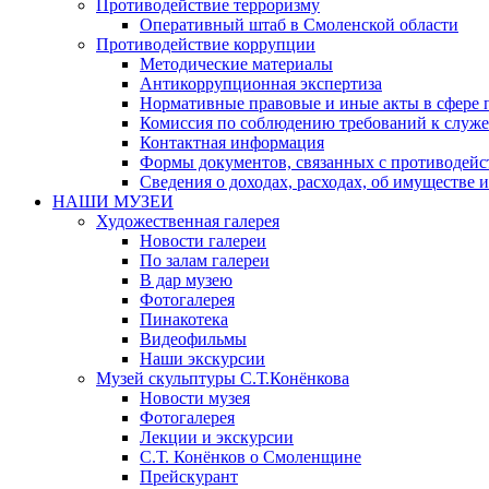
Противодействие терроризму
Оперативный штаб в Смоленской области
Противодействие коррупции
Методические материалы
Антикоррупционная экспертиза
Нормативные правовые и иные акты в сфере 
Комиссия по соблюдению требований к служе
Контактная информация
Формы документов, связанных с противодейс
Сведения о доходах, расходах, об имуществе 
НАШИ МУЗЕИ
Художественная галерея
Новости галереи
По залам галереи
В дар музею
Фотогалерея
Пинакотека
Видеофильмы
Наши экскурсии
Музей скульптуры С.Т.Конёнкова
Новости музея
Фотогалерея
Лекции и экскурсии
С.Т. Конёнков о Смоленщине
Прейскурант