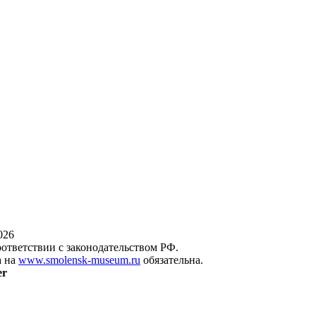
026
оответствии с законодательством РФ.
а на
www.smolensk-museum.ru
обязательна.
er