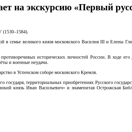
ет на экскурсию «Первый рус
V (1530–1584).
квой в семье великого князя московского Василия III и Елены Г
ротиворечивых исторических личностей России. В ходе его до
ты и военные неудачи.
арство в Успенском соборе московского Кремля.
ого государя, территориальных приобретениях Русского государ
еликий князь Иван Васильевич» и знаменитая Острожская Библ