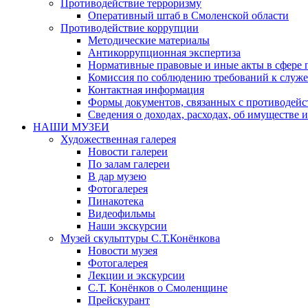
Противодействие терроризму
Оперативный штаб в Смоленской области
Противодействие коррупции
Методические материалы
Антикоррупционная экспертиза
Нормативные правовые и иные акты в сфере 
Комиссия по соблюдению требований к служе
Контактная информация
Формы документов, связанных с противодейс
Сведения о доходах, расходах, об имуществе 
НАШИ МУЗЕИ
Художественная галерея
Новости галереи
По залам галереи
В дар музею
Фотогалерея
Пинакотека
Видеофильмы
Наши экскурсии
Музей скульптуры С.Т.Конёнкова
Новости музея
Фотогалерея
Лекции и экскурсии
С.Т. Конёнков о Смоленщине
Прейскурант