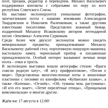
поэт, прозаик, редактор и переводчик. Михаил Васильевич
поддерживал контакты с собратьями по перу из всех
республик Советского Союза.
На выставке экспонируются уникальные фотографии,
запечатлевшие поэта с нашими земляками Александром
Твардовским и Николаем Рыленковым, а также другими
известными писателями. Представлен кожаный бювар,
подаренный Михаилу Исаковскому автором легендарной
песни «Землянка» Алексеем Сурковым.
Среди более чем двухсот экспонатов можно увидеть
мемориальные предметы, принадлежавшие Михаилу
Васильевичу: рабочий стол, портативную пишущую машинку,
настольную лампу, чернильный прибор и письменные
принадлежности. Особый интерес вызывают личные вещи
поэта – очки и трость.
В экспозицию выставки вошли автографы стихов: «Враги
сожгли родную хату», «В лесу прифронтовом», «Песня о
мире». Представлены многочисленные ноты и виниловые
пластинки с песнями из кинофильма «Кубанские казаки», а
также «Катюша», «Огонёк», «Ой, туманы мои, растуманы»,
«И кто его знает», «Летят перелётные птицы», «Прощальная
комсомольская» и многие другие.
Ждём вас 17 августа в 12.00!