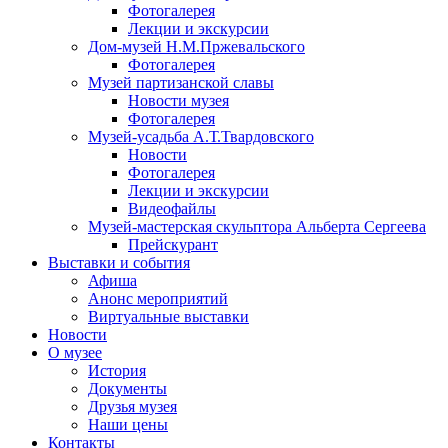
Фотогалерея
Лекции и экскурсии
Дом-музей Н.М.Пржевальского
Фотогалерея
Музей партизанской славы
Новости музея
Фотогалерея
Музей-усадьба А.Т.Твардовского
Новости
Фотогалерея
Лекции и экскурсии
Видеофайлы
Музей-мастерская скульптора Альберта Сергеева
Прейскурант
Выставки и события
Афиша
Анонс мероприятий
Виртуальные выставки
Новости
О музее
История
Документы
Друзья музея
Наши цены
Контакты