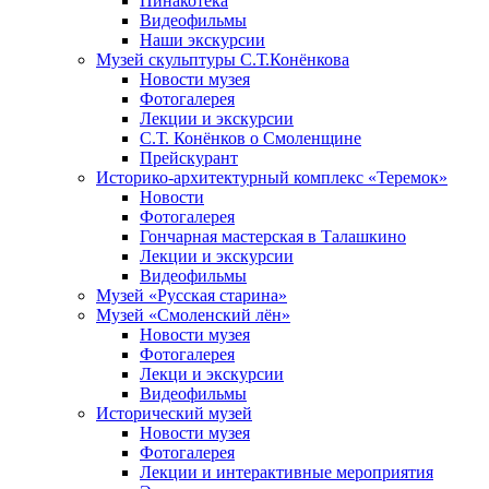
Пинакотека
Видеофильмы
Наши экскурсии
Музей скульптуры С.Т.Конёнкова
Новости музея
Фотогалерея
Лекции и экскурсии
С.Т. Конёнков о Смоленщине
Прейскурант
Историко-архитектурный комплекс «Теремок»
Новости
Фотогалерея
Гончарная мастерская в Талашкино
Лекции и экскурсии
Видеофильмы
Музей «Русская старина»
Музей «Смоленский лён»
Новости музея
Фотогалерея
Лекци и экскурсии
Видеофильмы
Исторический музей
Новости музея
Фотогалерея
Лекции и интерактивные мероприятия