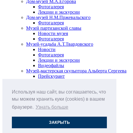
Дом-музей М.А.Егорова
Фотогалерея
Лекции и экскурсии
Дом-музей Н.М.Пржевальского
Фотогалерея
Музей партизанской славы
Новости музея
Фотогалерея
Музей-усадьба А.Т.Твардовского
Новости
Фотогалерея
Лекции и экскурсии
Видеофайлы
Музей-мастерская скульптора Альберта Сергеева
Прейскурант
Выставки и события
Афиша
Используя наш сайт, вы соглашаетесь, что
Анонс мероприятий
Виртуальные выставки
мы можем хранить куки (cookies) в вашем
Новости
браузере.
Узнать больше
О музее
История
Документы
ЗАКРЫТЬ
Друзья музея
Наши цены