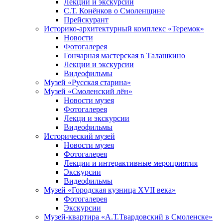
Лекции и экскурсии
С.Т. Конёнков о Смоленщине
Прейскурант
Историко-архитектурный комплекс «Теремок»
Новости
Фотогалерея
Гончарная мастерская в Талашкино
Лекции и экскурсии
Видеофильмы
Музей «Русская старина»
Музей «Смоленский лён»
Новости музея
Фотогалерея
Лекци и экскурсии
Видеофильмы
Исторический музей
Новости музея
Фотогалерея
Лекции и интерактивные мероприятия
Экскурсии
Видеофильмы
Музей «Городская кузница XVII века»
Фотогалерея
Экскурсии
Музей-квартира «А.Т.Твардовский в Смоленске»