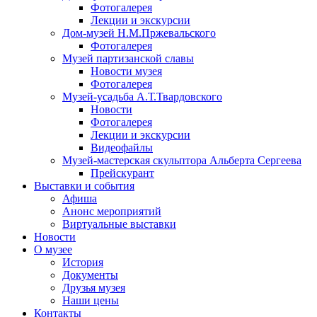
Фотогалерея
Лекции и экскурсии
Дом-музей Н.М.Пржевальского
Фотогалерея
Музей партизанской славы
Новости музея
Фотогалерея
Музей-усадьба А.Т.Твардовского
Новости
Фотогалерея
Лекции и экскурсии
Видеофайлы
Музей-мастерская скульптора Альберта Сергеева
Прейскурант
Выставки и события
Афиша
Анонс мероприятий
Виртуальные выставки
Новости
О музее
История
Документы
Друзья музея
Наши цены
Контакты