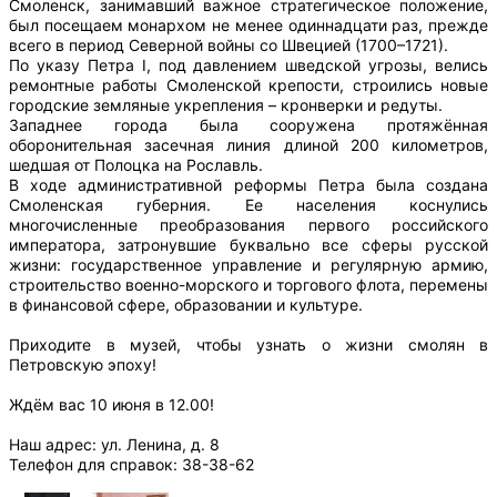
Смоленск, занимавший важное стратегическое положение,
был посещаем монархом не менее одиннадцати раз, прежде
всего в период Северной войны со Швецией (1700–1721).
По указу Петра I, под давлением шведской угрозы, велись
ремонтные работы Смоленской крепости, строились новые
городские земляные укрепления – кронверки и редуты.
Западнее города была сооружена протяжённая
оборонительная засечная линия длиной 200 километров,
шедшая от Полоцка на Рославль.
В ходе административной реформы Петра была создана
Смоленская губерния. Ее населения коснулись
многочисленные преобразования первого российского
императора, затронувшие буквально все сферы русской
жизни: государственное управление и регулярную армию,
строительство военно-морского и торгового флота, перемены
в финансовой сфере, образовании и культуре.
Приходите в музей, чтобы узнать о жизни смолян в
Петровскую эпоху!
Ждём вас 10 июня в 12.00!
Наш адрес: ул. Ленина, д. 8
Телефон для справок: 38-38-62