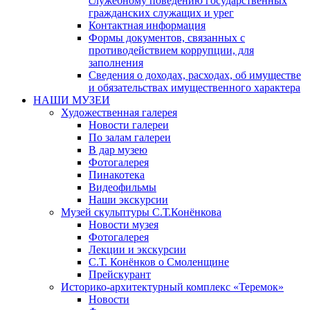
служебному поведению государственных
гражданских служащих и урег
Контактная информация
Формы документов, связанных с
противодействием коррупции, для
заполнения
Сведения о доходах, расходах, об имуществе
и обязательствах имущественного характера
НАШИ МУЗЕИ
Художественная галерея
Новости галереи
По залам галереи
В дар музею
Фотогалерея
Пинакотека
Видеофильмы
Наши экскурсии
Музей скульптуры С.Т.Конёнкова
Новости музея
Фотогалерея
Лекции и экскурсии
С.Т. Конёнков о Смоленщине
Прейскурант
Историко-архитектурный комплекс «Теремок»
Новости