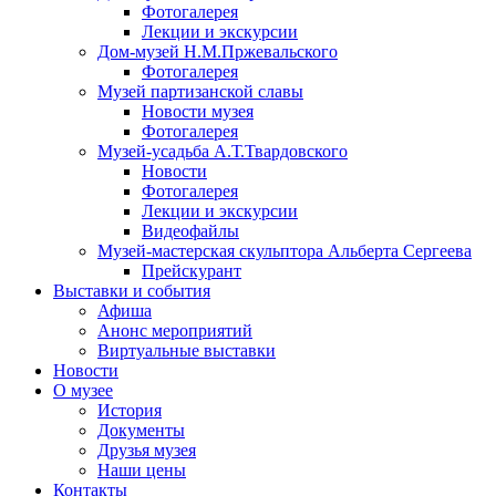
Фотогалерея
Лекции и экскурсии
Дом-музей Н.М.Пржевальского
Фотогалерея
Музей партизанской славы
Новости музея
Фотогалерея
Музей-усадьба А.Т.Твардовского
Новости
Фотогалерея
Лекции и экскурсии
Видеофайлы
Музей-мастерская скульптора Альберта Сергеева
Прейскурант
Выставки и события
Афиша
Анонс мероприятий
Виртуальные выставки
Новости
О музее
История
Документы
Друзья музея
Наши цены
Контакты