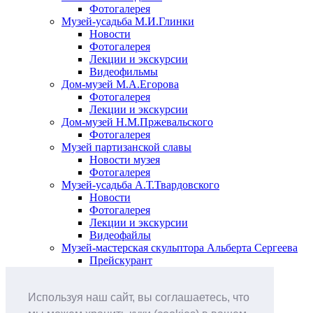
Фотогалерея
Музей-усадьба М.И.Глинки
Новости
Фотогалерея
Лекции и экскурсии
Видеофильмы
Дом-музей М.А.Егорова
Фотогалерея
Лекции и экскурсии
Дом-музей Н.М.Пржевальского
Фотогалерея
Музей партизанской славы
Новости музея
Фотогалерея
Музей-усадьба А.Т.Твардовского
Новости
Фотогалерея
Лекции и экскурсии
Видеофайлы
Музей-мастерская скульптора Альберта Сергеева
Прейскурант
Выставки и события
Афиша
Используя наш сайт, вы соглашаетесь, что
Анонс мероприятий
Виртуальные выставки