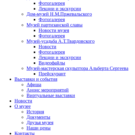
Фотогалерея
Лекции и экскурсии
Дом-музей Н.М.Пржевальского
Фотогалерея
Музей партизанской славы
Новости музея
Фотогалерея
Музей-усадьба А.Т.Твардовского
Новости
Фотогалерея
Лекции и экскурсии
Видеофайлы
Музей-мастерская скульптора Альберта Сергеева
Прейскурант
Выставки и события
Афиша
Анонс мероприятий
Виртуальные выставки
Новости
О музее
История
Документы
Друзья музея
Наши цены
Контакты