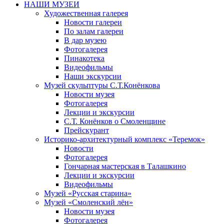
НАШИ МУЗЕИ
Художественная галерея
Новости галереи
По залам галереи
В дар музею
Фотогалерея
Пинакотека
Видеофильмы
Наши экскурсии
Музей скульптуры С.Т.Конёнкова
Новости музея
Фотогалерея
Лекции и экскурсии
С.Т. Конёнков о Смоленщине
Прейскурант
Историко-архитектурный комплекс «Теремок»
Новости
Фотогалерея
Гончарная мастерская в Талашкино
Лекции и экскурсии
Видеофильмы
Музей «Русская старина»
Музей «Смоленский лён»
Новости музея
Фотогалерея