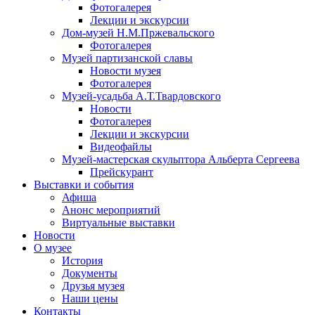
Фотогалерея
Лекции и экскурсии
Дом-музей Н.М.Пржевальского
Фотогалерея
Музей партизанской славы
Новости музея
Фотогалерея
Музей-усадьба А.Т.Твардовского
Новости
Фотогалерея
Лекции и экскурсии
Видеофайлы
Музей-мастерская скульптора Альберта Сергеева
Прейскурант
Выставки и события
Афиша
Анонс мероприятий
Виртуальные выставки
Новости
О музее
История
Документы
Друзья музея
Наши цены
Контакты