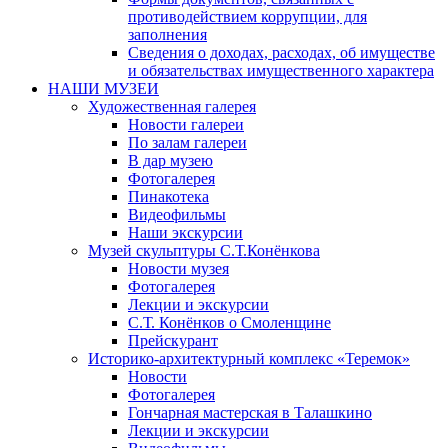
противодействием коррупции, для
заполнения
Сведения о доходах, расходах, об имуществе
и обязательствах имущественного характера
НАШИ МУЗЕИ
Художественная галерея
Новости галереи
По залам галереи
В дар музею
Фотогалерея
Пинакотека
Видеофильмы
Наши экскурсии
Музей скульптуры С.Т.Конёнкова
Новости музея
Фотогалерея
Лекции и экскурсии
С.Т. Конёнков о Смоленщине
Прейскурант
Историко-архитектурный комплекс «Теремок»
Новости
Фотогалерея
Гончарная мастерская в Талашкино
Лекции и экскурсии