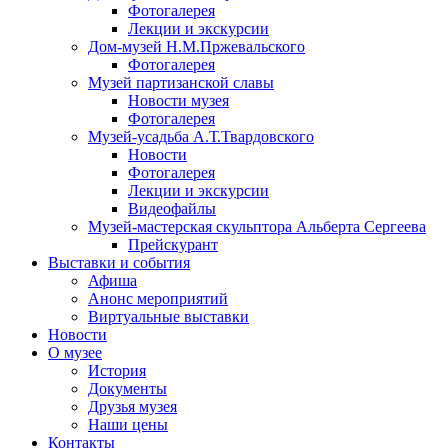
Фотогалерея
Лекции и экскурсии
Дом-музей Н.М.Пржевальского
Фотогалерея
Музей партизанской славы
Новости музея
Фотогалерея
Музей-усадьба А.Т.Твардовского
Новости
Фотогалерея
Лекции и экскурсии
Видеофайлы
Музей-мастерская скульптора Альберта Сергеева
Прейскурант
Выставки и события
Афиша
Анонс мероприятий
Виртуальные выставки
Новости
О музее
История
Документы
Друзья музея
Наши цены
Контакты