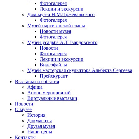
Фотогалерея
Лекции и экскурсии
Дом-музей Н.М.Пржевальского
Фотогалерея
Музей партизанской славы
Новости музея
Фотогалерея
Музей-усадьба А.Т.Твардовского
Новости
Фотогалерея
Лекции и экскурсии
Видеофайлы
Музей-мастерская скульптора Альберта Сергеева
Прейскурант
Выставки и события
Афиша
Анонс мероприятий
Виртуальные выставки
Новости
О музее
История
Документы
Друзья музея
Наши цены
Контакты