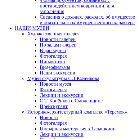
Формы документов, связанных с
противодействием коррупции, для
заполнения
Сведения о доходах, расходах, об имуществе
и обязательствах имущественного характера
НАШИ МУЗЕИ
Художественная галерея
Новости галереи
По залам галереи
В дар музею
Фотогалерея
Пинакотека
Видеофильмы
Наши экскурсии
Музей скульптуры С.Т.Конёнкова
Новости музея
Фотогалерея
Лекции и экскурсии
С.Т. Конёнков о Смоленщине
Прейскурант
Историко-архитектурный комплекс «Теремок»
Новости
Фотогалерея
Гончарная мастерская в Талашкино
Лекции и экскурсии