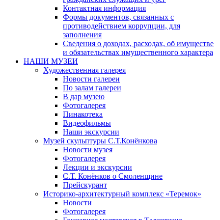
Контактная информация
Формы документов, связанных с
противодействием коррупции, для
заполнения
Сведения о доходах, расходах, об имуществе
и обязательствах имущественного характера
НАШИ МУЗЕИ
Художественная галерея
Новости галереи
По залам галереи
В дар музею
Фотогалерея
Пинакотека
Видеофильмы
Наши экскурсии
Музей скульптуры С.Т.Конёнкова
Новости музея
Фотогалерея
Лекции и экскурсии
С.Т. Конёнков о Смоленщине
Прейскурант
Историко-архитектурный комплекс «Теремок»
Новости
Фотогалерея