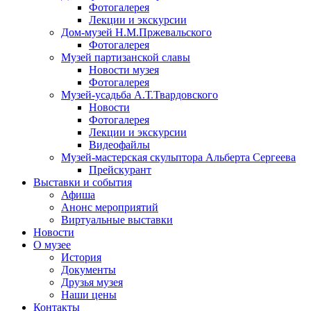
Фотогалерея
Лекции и экскурсии
Дом-музей Н.М.Пржевальского
Фотогалерея
Музей партизанской славы
Новости музея
Фотогалерея
Музей-усадьба А.Т.Твардовского
Новости
Фотогалерея
Лекции и экскурсии
Видеофайлы
Музей-мастерская скульптора Альберта Сергеева
Прейскурант
Выставки и события
Афиша
Анонс мероприятий
Виртуальные выставки
Новости
О музее
История
Документы
Друзья музея
Наши цены
Контакты