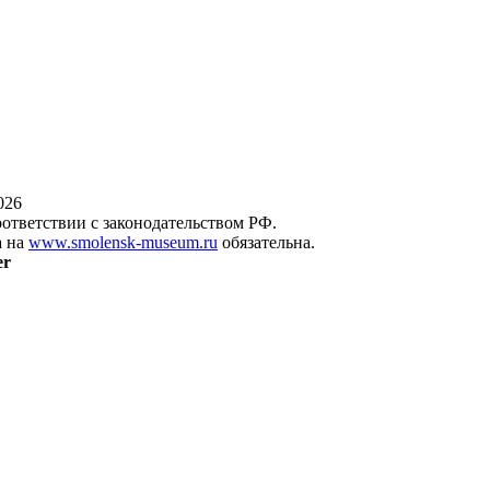
026
оответствии с законодательством РФ.
а на
www.smolensk-museum.ru
обязательна.
er