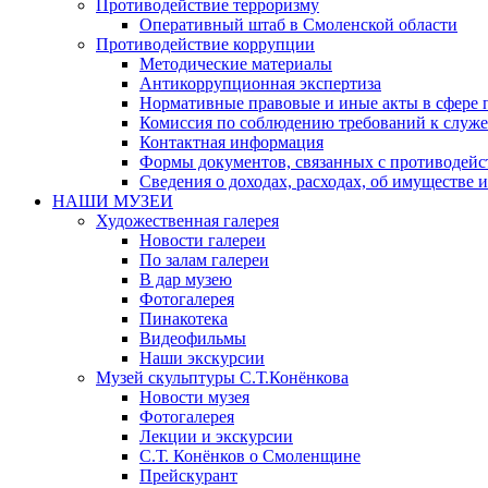
Противодействие терроризму
Оперативный штаб в Смоленской области
Противодействие коррупции
Методические материалы
Антикоррупционная экспертиза
Нормативные правовые и иные акты в сфере 
Комиссия по соблюдению требований к служе
Контактная информация
Формы документов, связанных с противодейс
Сведения о доходах, расходах, об имуществе 
НАШИ МУЗЕИ
Художественная галерея
Новости галереи
По залам галереи
В дар музею
Фотогалерея
Пинакотека
Видеофильмы
Наши экскурсии
Музей скульптуры С.Т.Конёнкова
Новости музея
Фотогалерея
Лекции и экскурсии
С.Т. Конёнков о Смоленщине
Прейскурант