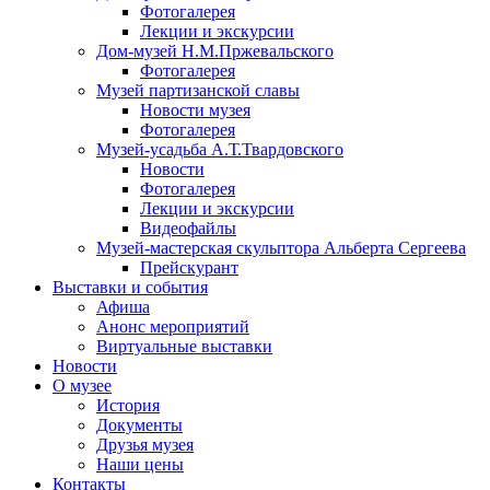
Фотогалерея
Лекции и экскурсии
Дом-музей Н.М.Пржевальского
Фотогалерея
Музей партизанской славы
Новости музея
Фотогалерея
Музей-усадьба А.Т.Твардовского
Новости
Фотогалерея
Лекции и экскурсии
Видеофайлы
Музей-мастерская скульптора Альберта Сергеева
Прейскурант
Выставки и события
Афиша
Анонс мероприятий
Виртуальные выставки
Новости
О музее
История
Документы
Друзья музея
Наши цены
Контакты