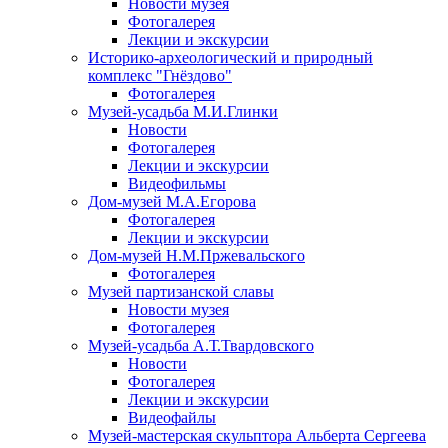
Новости музея
Фотогалерея
Лекции и экскурсии
Историко-археологический и природный
комплекс "Гнёздово"
Фотогалерея
Музей-усадьба М.И.Глинки
Новости
Фотогалерея
Лекции и экскурсии
Видеофильмы
Дом-музей М.А.Егорова
Фотогалерея
Лекции и экскурсии
Дом-музей Н.М.Пржевальского
Фотогалерея
Музей партизанской славы
Новости музея
Фотогалерея
Музей-усадьба А.Т.Твардовского
Новости
Фотогалерея
Лекции и экскурсии
Видеофайлы
Музей-мастерская скульптора Альберта Сергеева