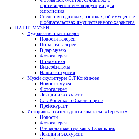
противодействием коррупции, для
заполнения
Сведения о доходах, расходах, об имуществе
и обязательствах имущественного характера
НАШИ МУЗЕИ
Художественная галерея
Новости галереи
По залам галереи
В дар музею
Фотогалерея
Пинакотека
Видеофильмы
Наши экскурсии
Музей скульптуры С.Т.Конёнкова
Новости музея
Фотогалерея
Лекции и экскурсии
С.Т. Конёнков о Смоленщине
Прейскурант
Историко-архитектурный комплекс «Теремок»
Новости
Фотогалерея
Гончарная мастерская в Талашкино
Лекции и экскурсии