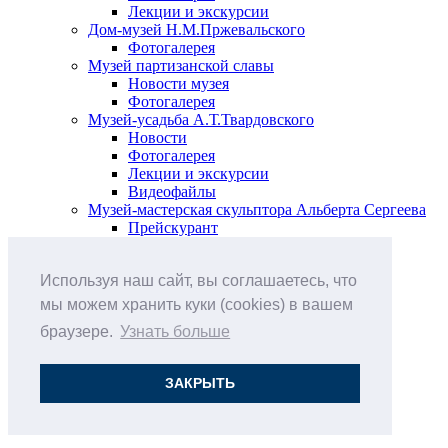
Лекции и экскурсии
Дом-музей Н.М.Пржевальского
Фотогалерея
Музей партизанской славы
Новости музея
Фотогалерея
Музей-усадьба А.Т.Твардовского
Новости
Фотогалерея
Лекции и экскурсии
Видеофайлы
Музей-мастерская скульптора Альберта Сергеева
Прейскурант
Выставки и события
Афиша
Используя наш сайт, вы соглашаетесь, что
Анонс мероприятий
Виртуальные выставки
мы можем хранить куки (cookies) в вашем
Новости
браузере.
Узнать больше
О музее
История
Документы
ЗАКРЫТЬ
Друзья музея
Наши цены
Контакты