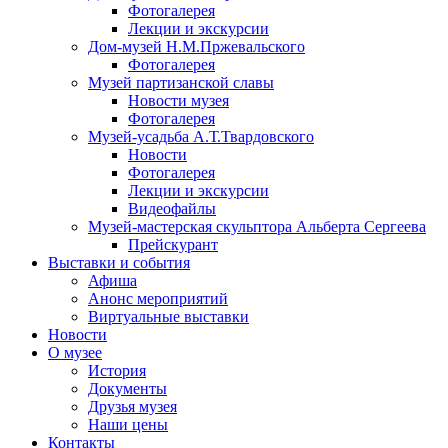
Фотогалерея
Лекции и экскурсии
Дом-музей Н.М.Пржевальского
Фотогалерея
Музей партизанской славы
Новости музея
Фотогалерея
Музей-усадьба А.Т.Твардовского
Новости
Фотогалерея
Лекции и экскурсии
Видеофайлы
Музей-мастерская скульптора Альберта Сергеева
Прейскурант
Выставки и события
Афиша
Анонс мероприятий
Виртуальные выставки
Новости
О музее
История
Документы
Друзья музея
Наши цены
Контакты