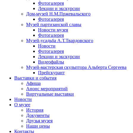
Фотогалерея
Лекции и экскурсии
Дом-музей Н.М.Пржевальского
Фотогалерея
Музей партизанской славы
Новости музея
Фотогалерея
Музей-усадьба А.Т.Твардовского
Новости
Фотогалерея
Лекции и экскурсии
Видеофайлы
Музей-мастерская скульптора Альберта Сергеева
Прейскурант
Выставки и события
Афиша
Анонс мероприятий
Виртуальные выставки
Новости
О музее
История
Документы
Друзья музея
Наши цены
Контакты