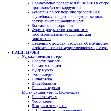
Нормативные правовые и иные акты в сфере
противодействия коррупции
Комиссия по соблюдению требований к
служебному поведению государственных
гражданских служащих и урег
Контактная информация
Формы документов, связанных с
противодействием коррупции, для
заполнения
Сведения о доходах, расходах, об имуществе
и обязательствах имущественного характера
НАШИ МУЗЕИ
Художественная галерея
Новости галереи
По залам галереи
В дар музею
Фотогалерея
Пинакотека
Видеофильмы
Наши экскурсии
Музей скульптуры С.Т.Конёнкова
Новости музея
Фотогалерея
Лекции и экскурсии
С.Т. Конёнков о Смоленщине