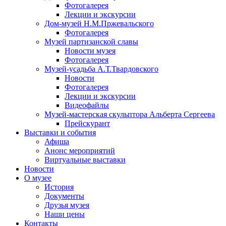
Фотогалерея
Лекции и экскурсии
Дом-музей Н.М.Пржевальского
Фотогалерея
Музей партизанской славы
Новости музея
Фотогалерея
Музей-усадьба А.Т.Твардовского
Новости
Фотогалерея
Лекции и экскурсии
Видеофайлы
Музей-мастерская скульптора Альберта Сергеева
Прейскурант
Выставки и события
Афиша
Анонс мероприятий
Виртуальные выставки
Новости
О музее
История
Документы
Друзья музея
Наши цены
Контакты