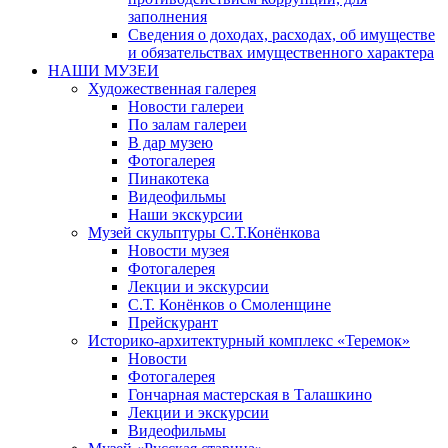
заполнения
Сведения о доходах, расходах, об имуществе
и обязательствах имущественного характера
НАШИ МУЗЕИ
Художественная галерея
Новости галереи
По залам галереи
В дар музею
Фотогалерея
Пинакотека
Видеофильмы
Наши экскурсии
Музей скульптуры С.Т.Конёнкова
Новости музея
Фотогалерея
Лекции и экскурсии
С.Т. Конёнков о Смоленщине
Прейскурант
Историко-архитектурный комплекс «Теремок»
Новости
Фотогалерея
Гончарная мастерская в Талашкино
Лекции и экскурсии
Видеофильмы