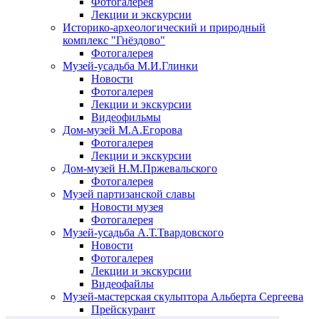
Фотогалерея
Лекции и экскурсии
Историко-археологический и природный
комплекс "Гнёздово"
Фотогалерея
Музей-усадьба М.И.Глинки
Новости
Фотогалерея
Лекции и экскурсии
Видеофильмы
Дом-музей М.А.Егорова
Фотогалерея
Лекции и экскурсии
Дом-музей Н.М.Пржевальского
Фотогалерея
Музей партизанской славы
Новости музея
Фотогалерея
Музей-усадьба А.Т.Твардовского
Новости
Фотогалерея
Лекции и экскурсии
Видеофайлы
Музей-мастерская скульптора Альберта Сергеева
Прейскурант