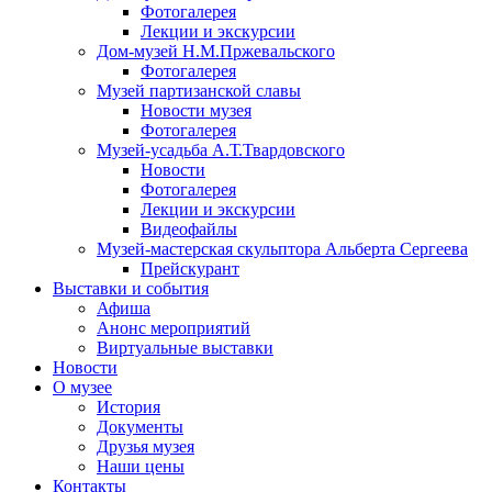
Фотогалерея
Лекции и экскурсии
Дом-музей Н.М.Пржевальского
Фотогалерея
Музей партизанской славы
Новости музея
Фотогалерея
Музей-усадьба А.Т.Твардовского
Новости
Фотогалерея
Лекции и экскурсии
Видеофайлы
Музей-мастерская скульптора Альберта Сергеева
Прейскурант
Выставки и события
Афиша
Анонс мероприятий
Виртуальные выставки
Новости
О музее
История
Документы
Друзья музея
Наши цены
Контакты