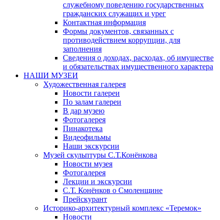
служебному поведению государственных
гражданских служащих и урег
Контактная информация
Формы документов, связанных с
противодействием коррупции, для
заполнения
Сведения о доходах, расходах, об имуществе
и обязательствах имущественного характера
НАШИ МУЗЕИ
Художественная галерея
Новости галереи
По залам галереи
В дар музею
Фотогалерея
Пинакотека
Видеофильмы
Наши экскурсии
Музей скульптуры С.Т.Конёнкова
Новости музея
Фотогалерея
Лекции и экскурсии
С.Т. Конёнков о Смоленщине
Прейскурант
Историко-архитектурный комплекс «Теремок»
Новости