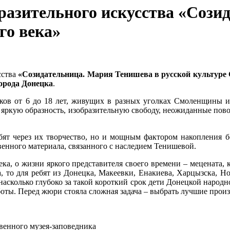
бразительного искусства «Соз
го века»
сства
«Созидательница. Мария Тенишева в русской культуре 
орода Донецка
.
ков от 6 до 18 лет, живущих в разных уголках Смоленщины и
яркую образность, изобразительную свободу, неожиданные повор
бят через их творчество, но и мощным фактором накопления 
енного материала, связанного с наследием Тенишевой.
ека, о жизни яркого представителя своего времени – мецената,
а, то для ребят из Донецка, Макеевки, Енакиева, Харцызска, Н
насколько глубоко за такой короткий срок дети Донецкой народн
боты. Перед жюри стояла сложная задача – выбрать лучшие про
твенного музея-заповедника