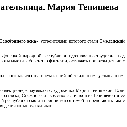
идательница. Мария Тенишева
Серебряного века»
, устроителями которого стали
Смоленский
 Донецкой народной республики, вдохновенно трудились над
оты мысли и богатство фантазии, оставаясь при этом детьми с
большого количества впечатлений об увиденном, услышанном,
 коллекционера, музыканта, художника Марии Тенишевой. Если
овоазовска, Снежного знакомство с личностью Тенишевой и ее
ой республики смогли проникнуться темой и представить такие
изведения юных художников.