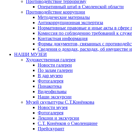
Противодействие терроризму
Оперативный штаб в Смоленской области
Противодействие коррупции
Методические материалы
Антикоррупционная экспертиза
Нормативные правовые и иные акты в сфере 
Комиссия по соблюдению требований к служе
Контактная информация
Формы документов, связанных с противодейс
Сведения о доходах, расходах, об имуществе 
НАШИ МУЗЕИ
Художественная галерея
Новости галереи
По залам галереи
В дар музею
Фотогалерея
Пинакотека
Видеофильмы
Наши экскурсии
Музей скульптуры С.Т.Конёнкова
Новости музея
Фотогалерея
Лекции и экскурсии
С.Т. Конёнков о Смоленщине
Прейскурант