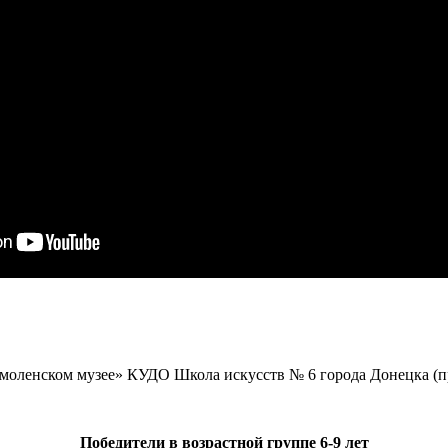
Смоленском музее» КУДО Школа искусств № 6 города Донецка (п
Победители в возрастной группе 6-9 лет