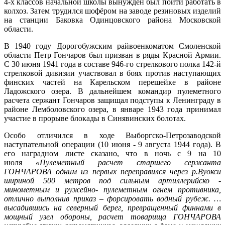
4-х классов начальной школы вынужден был пойти работать в
колхоз. Затем трудился шофёром на заводе резиновых изделий
на станции Баковка Одинцовского района Московской
области.
В 1940 году Дорогобужским райвоенкоматом Смоленской
области Петр Гончаров был призван в ряды Красной Армии.
С 30 июня 1941 года в составе 946-го стрелкового полка 142-й
стрелковой дивизии участвовал в боях против наступающих
финских частей на Карельском перешейке в районе
Ладожского озера. В дальнейшем командир пулеметного
расчета сержант Гончаров защищал подступы к Ленинграду в
районе Лемболовского озера, в январе 1943 года принимал
участие в прорыве блокады в Синявинских болотах.
Особо отличился в ходе Выборгско-Петрозаводской
наступательной операции (10 июня - 9 августа 1944 года). В
его наградном листе сказано, что в ночь с 9 на 10
июля
«Пулеметный расчет старшего сержанта
ГОНЧАРОВА одним из первых переправился через р.Вуокси
шириной 500 метров под сильным артиллерийско -
минометным и ружейно- пулеметным огнем противника,
отлично выполнив приказ – форсировать водный рубеж. …
высадившись на северный берег, превращенный финнами в
мощный узел обороны, расчет товарища ГОНЧАРОВА