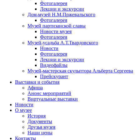
Фотогалерея
Лекции и экскурсии
Дом-музей Н.М.Пржевальского
Фотогалерея
Музей партизанской славы
Новости музея
Фотогалерея
Музей-усадьба А.Т.Твардовского
Новости
Фотогалерея
Лекции и экскурсии
Видеофайлы
Музей-мастерская скульптора Альберта Сергеева
Прейскурант
Выставки и события
Афиша
Анонс мероприятий
Виртуальные выставки
Новости
О музее
История
Документы
Друзья музея
Наши цены
Контакты