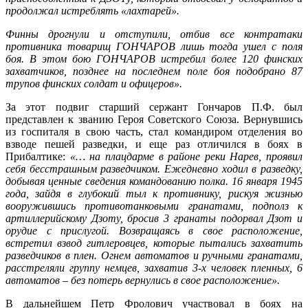
продолжал истреблять «лахтарей».
Финны дрогнули и отступили, отбив все контратаки
противника товарищ ГОНЧАРОВ лишь тогда ушел с поля
боя. В этом бою ГОНЧАРОВ истребил более 120 финских
захватчиков, позднее на последнем поле боя подобрано 87
трупов финских солдат и офицеров».
За этот подвиг старший сержант Гончаров П.Ф. был
представлен к званию Героя Советского Союза. Вернувшись
из госпиталя в свою часть, стал командиром отделения во
взводе пешей разведки, и еще раз отличился в боях в
Прибалтике:
«… на плацдарме в районе реки Нарев, проявил
себя бесстрашным разведчиком. Ежедневно ходил в разведку,
добывая ценные сведения командованию полка. 16 января 1945
года, зайдя в глубокий тыл к противнику, рискуя жизнью
вооружившись противотанковыми гранатами, подполз к
артиллерийскому Дзоту, бросив 3 гранаты подорвал Дзот и
орудие с прислугой. Возвращаясь в свое расположение,
встретил взвод гитлеровцев, которые пытались захватить
разведчиков в плен. Огнем автоматов и ручными гранатами,
расстреляли группу немцев, захватив 3-х человек пленных, 6
автоматов – без потерь вернулись в свое расположение».
В дальнейшем Петр Фролович участвовал в боях на