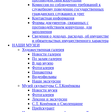
противодействия коррупции
Комиссия по соблюдению требований к
служебному поведению государственных
гражданских служащих и урег
Контактная информация
Формы документов, связанных с
противодействием коррупции, для
заполнения
Сведения о доходах, расходах, об имуществе
и обязательствах имущественного характера
НАШИ МУЗЕИ
Художественная галерея
Новости галереи
По залам галереи
В дар музею
Фотогалерея
Пинакотека
Видеофильмы
Наши экскурсии
Музей скульптуры С.Т.Конёнкова
Новости музея
Фотогалерея
Лекции и экскурсии
С.Т. Конёнков о Смоленщине
Прейскурант