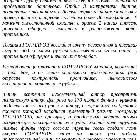
истребил группу автоматчиков, засевших в доме и мешавших
продвижению батальона. Отбил 3 контратаки финнов,
пытавшихся вклиниться в боевые порядки наших стрелков с
правого фланга, истребив при этом более 30 белофиннов. В
момент ожесточенной схватки с врагом 2 наших тяжело
раненных офицера.... оказались в расположении войск
противника.
Товарищ ГОНЧАРОВ возглавил группу разведчиков и презирая
смерть под сильным ружейно-пулеметным огнем отбил у
противника офицеров и вынес их с поля боя.
В этой операции товарищ ГОНЧАРОВ был ранен, но не ушел
с поля боя, а со своим станковым пулеметом три раза
отразил контратаки противника, пытавшегося
восстановить потерянные рубежи.
Финны встретив мужественный отпор предприняли
психическую атаку. Два раза по 170 пьяных финна с криками
поднялись в полный рост в атаку, а горсточка храбрецов в
составе которой находился пулеметный расчет товарища
ГОНЧАРОВА, не дрогнула, а продолжала косить пьяных
шюцкоровцев расстреливая их в упор. Устлав поле трупами
пьяные финны через свежие труппы своих солдат лезли
вперед. ГОНЧАРОВ занял на этот раз подвал,
приспособленный к ДЗОТу, который отвоевал у белофиннов и