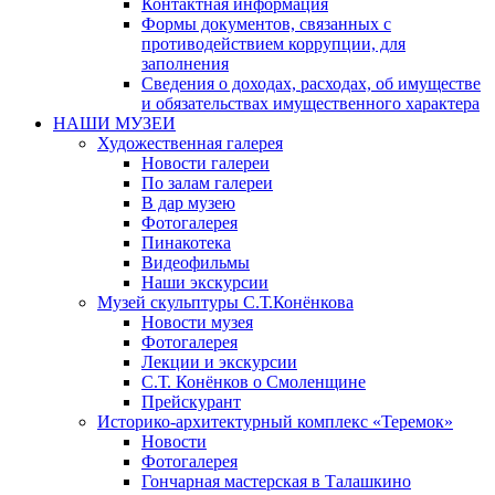
Контактная информация
Формы документов, связанных с
противодействием коррупции, для
заполнения
Сведения о доходах, расходах, об имуществе
и обязательствах имущественного характера
НАШИ МУЗЕИ
Художественная галерея
Новости галереи
По залам галереи
В дар музею
Фотогалерея
Пинакотека
Видеофильмы
Наши экскурсии
Музей скульптуры С.Т.Конёнкова
Новости музея
Фотогалерея
Лекции и экскурсии
С.Т. Конёнков о Смоленщине
Прейскурант
Историко-архитектурный комплекс «Теремок»
Новости
Фотогалерея
Гончарная мастерская в Талашкино