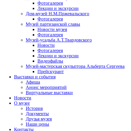
Фотогалерея
Лекции и экскурсии
Дом-музей Н.М.Пржевальского
Фотогалерея
Музей партизанской славы
Новости музея
Фотогалерея
Музей-усадьба А.Т.Твардовского
Новости
Фотогалерея
Лекции и экскурсии
Видеофайлы
Музей-мастерская скульптора Альберта Сергеева
Прейскурант
Выставки и события
Афиша
Анонс мероприятий
Виртуальные выставки
Новости
О музее
История
Документы
Друзья музея
Наши цены
Контакты