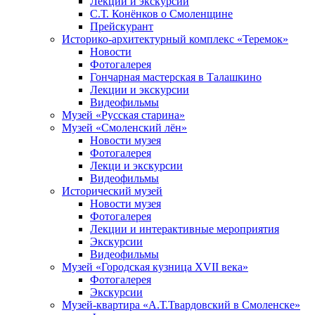
Лекции и экскурсии
С.Т. Конёнков о Смоленщине
Прейскурант
Историко-архитектурный комплекс «Теремок»
Новости
Фотогалерея
Гончарная мастерская в Талашкино
Лекции и экскурсии
Видеофильмы
Музей «Русская старина»
Музей «Смоленский лён»
Новости музея
Фотогалерея
Лекци и экскурсии
Видеофильмы
Исторический музей
Новости музея
Фотогалерея
Лекции и интерактивные мероприятия
Экскурсии
Видеофильмы
Музей «Городская кузница XVII века»
Фотогалерея
Экскурсии
Музей-квартира «А.Т.Твардовский в Смоленске»