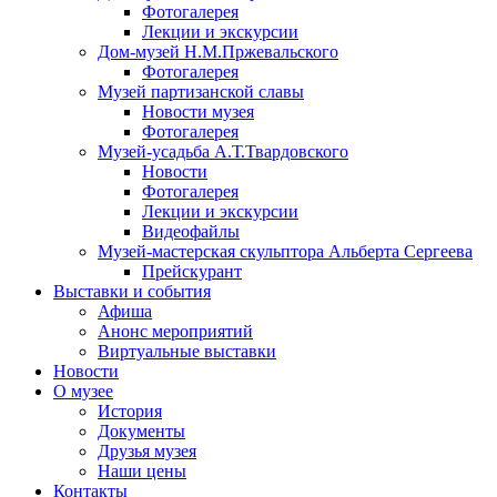
Фотогалерея
Лекции и экскурсии
Дом-музей Н.М.Пржевальского
Фотогалерея
Музей партизанской славы
Новости музея
Фотогалерея
Музей-усадьба А.Т.Твардовского
Новости
Фотогалерея
Лекции и экскурсии
Видеофайлы
Музей-мастерская скульптора Альберта Сергеева
Прейскурант
Выставки и события
Афиша
Анонс мероприятий
Виртуальные выставки
Новости
О музее
История
Документы
Друзья музея
Наши цены
Контакты