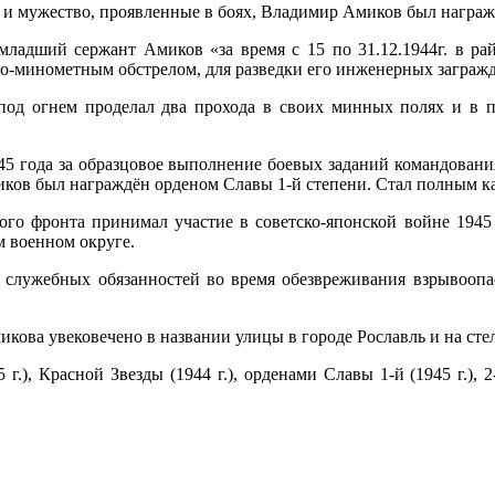
ть и мужество, проявленные в боях, Владимир Амиков был награ
младший сержант Амиков «за время с 15 по 31.12.1944г. в ра
о-минометным обстрелом, для разведки его инженерных загражд
и под огнем проделал два прохода в своих минных полях и в 
45 года за образцовое выполнение боевых заданий командовани
ков был награждён орденом Славы 1-й степени. Стал полным к
чного фронта принимал участие в советско-японской войне 194
 военном округе.
служебных обязанностей во время обезвреживания взрывоопас
ова увековечено в названии улицы в городе Рославль и на стел
), Красной Звезды (1944 г.), орденами Славы 1-й (1945 г.), 2-й