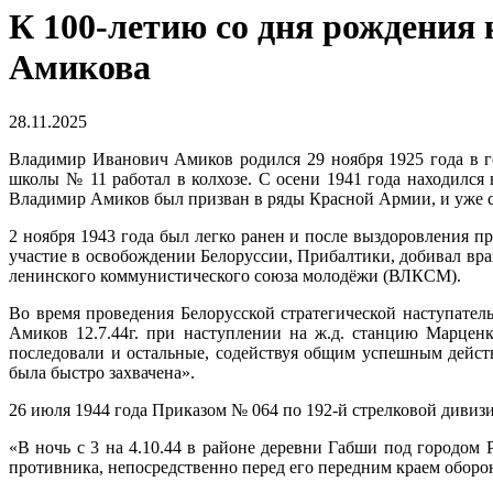
К 100-летию со дня рождения
Амикова
28.11.2025
Владимир Иванович Амиков родился 29 ноября 1925 года в го
школы № 11 работал в колхозе. С осени 1941 года находилс
Владимир Амиков был призван в ряды Красной Армии, и уже с 
2 ноября 1943 года был легко ранен и после выздоровления п
участие в освобождении Белоруссии, Прибалтики, добивал вра
ленинского коммунистического союза молодёжи (ВЛКСМ).
Во время проведения Белорусской стратегической наступател
Амиков 12.7.44г. при наступлении на ж.д. станцию Марцен
последовали и остальные, содействуя общим успешным действ
была быстро захвачена».
26 июля 1944 года Приказом № 064 по 192-й стрелковой дивиз
«В ночь с 3 на 4.10.44 в районе деревни Габши под городо
противника, непосредственно перед его передним краем оборо