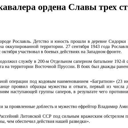
 кавалера ордена Славы трех 
роде Рославль. Детство и юность прошли в деревне Сидорки Р
я на оккупированной территории. 27 сентября 1943 года Росла
октября участвовал в боевых действиях на Западном фронте.
родолжил службу в 200-м Отдельном саперном батальоне 192-й 
га на территории Восточной Пруссии. В боях был дважды ранен. 
ьной операции под кодовым наименованием «Багратион» (23 ию
канце проявил образцы мужества и отваги, первый из числа д
иям наступающей группы саперов, в результате чего противни
ии за проявленные доблесть и мужество ефрейтор Владимир Ами
м Рассейняй Литовской ССР под сильным вражеским обстрелом 
ны, чем обеспечил действия нашей разведки».