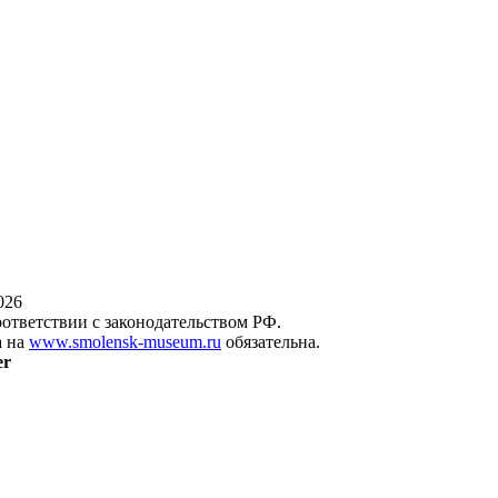
026
оответствии с законодательством РФ.
а на
www.smolensk-museum.ru
обязательна.
er