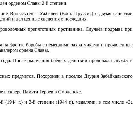
ждён орденом Славы 2-й степени.
йоне Вильтаутен – Ужбален (Вост. Пруссия) с двумя саперами
ений и дал ценные сведения о последних.
проволочных препятствиях противника. Случаев подрыва при
я на фронте борьбы с немецкими захватчиками и проявленные
авалером ордена Славы.
5 года. После окончания боевых действий продолжал службу в
ных предметов. Похоронен в поселке Даурия Забайкальского
е в сквере Памяти Героев в Смоленске.
 (1944 г.) и 3-й степени (1944 г.), медалями, в том числе «За