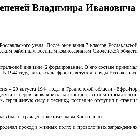
степеней Владимира Ивановича
ославльского уезда. После окончания 7 классов Рославльской
вльским районным военным комиссариатом Смоленской области
стрелковой дивизии (2 формирование). В его составе принимал
В 1944 году, находясь на фронте, вступил в ряды Всесоюзного
ня – 29 августа 1944 года) в Гродненской области «Ефрейтор
есяти саперов ворвавшись на станцию, за ним стремительно
к, теряя живую силу и технику, поспешно отступил и станция
ков был награжден орденом Славы 3-й степени.
проделал проход в минных полях и проволочных заграждениях