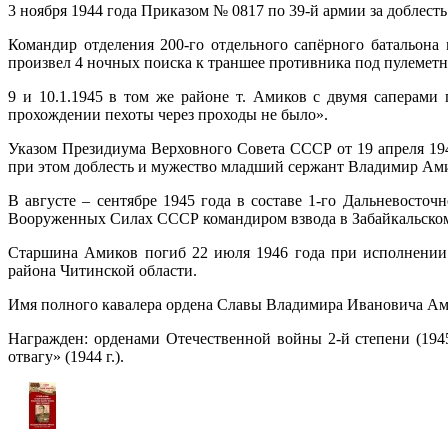
3 ноября 1944 года Приказом № 0817 по 39-й армии за доблес
Командир отделения 200-го отдельного сапёрного батальона 
произвел 4 ночных поиска к траншее противника под пулеметн
9 и 10.1.1945 в том же районе т. Амиков с двумя саперам
прохождении пехоты через проходы не было».
Указом Президиума Верховного Совета СССР от 19 апреля 19
при этом доблесть и мужество младший сержант Владимир Ами
В августе – сентябре 1945 года в составе 1-го Дальневосто
Вооруженных Силах СССР командиром взвода в Забайкальском
Старшина Амиков погиб 22 июля 1946 года при исполнении 
района Читинской области.
Имя полного кавалера ордена Славы Владимира Ивановича Амик
Награжден: орденами Отечественной войны 2-й степени (1945 г.
отвагу» (1944 г.).