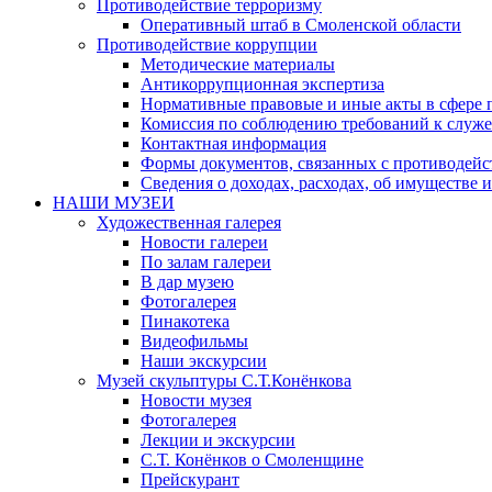
Противодействие терроризму
Оперативный штаб в Смоленской области
Противодействие коррупции
Методические материалы
Антикоррупционная экспертиза
Нормативные правовые и иные акты в сфере 
Комиссия по соблюдению требований к служе
Контактная информация
Формы документов, связанных с противодейс
Сведения о доходах, расходах, об имуществе 
НАШИ МУЗЕИ
Художественная галерея
Новости галереи
По залам галереи
В дар музею
Фотогалерея
Пинакотека
Видеофильмы
Наши экскурсии
Музей скульптуры С.Т.Конёнкова
Новости музея
Фотогалерея
Лекции и экскурсии
С.Т. Конёнков о Смоленщине
Прейскурант