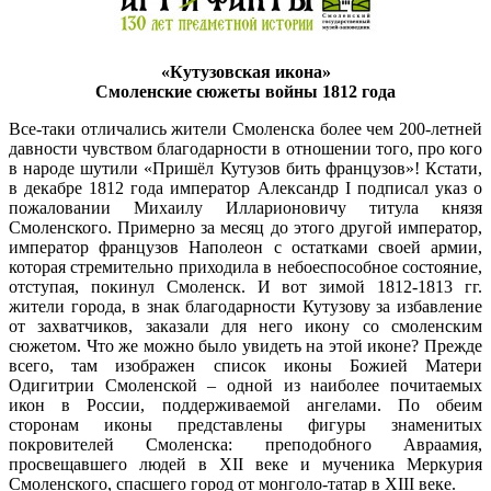
«Кутузовская икона»
Смоленские сюжеты войны 1812 года
Все-таки отличались жители Смоленска более чем 200-летней
давности чувством благодарности в отношении того, про кого
в народе шутили «Пришёл Кутузов бить французов»! Кстати,
в декабре 1812 года император Александр I подписал указ о
пожаловании Михаилу Илларионовичу титула князя
Смоленского. Примерно за месяц до этого другой император,
император французов Наполеон с остатками своей армии,
которая стремительно приходила в небоеспособное состояние,
отступая, покинул Смоленск. И вот зимой 1812-1813 гг.
жители города, в знак благодарности Кутузову за избавление
от захватчиков, заказали для него икону со смоленским
сюжетом. Что же можно было увидеть на этой иконе? Прежде
всего, там изображен список иконы Божией Матери
Одигитрии Смоленской – одной из наиболее почитаемых
икон в России, поддерживаемой ангелами. По обеим
сторонам иконы представлены фигуры знаменитых
покровителей Смоленска: преподобного Авраамия,
просвещавшего людей в XII веке и мученика Меркурия
Смоленского, спасшего город от монголо-татар в XIII веке.