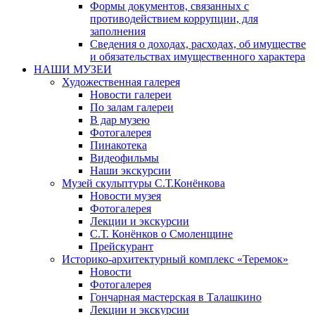
Формы документов, связанных с
противодействием коррупции, для
заполнения
Сведения о доходах, расходах, об имуществе
и обязательствах имущественного характера
НАШИ МУЗЕИ
Художественная галерея
Новости галереи
По залам галереи
В дар музею
Фотогалерея
Пинакотека
Видеофильмы
Наши экскурсии
Музей скульптуры С.Т.Конёнкова
Новости музея
Фотогалерея
Лекции и экскурсии
С.Т. Конёнков о Смоленщине
Прейскурант
Историко-архитектурный комплекс «Теремок»
Новости
Фотогалерея
Гончарная мастерская в Талашкино
Лекции и экскурсии