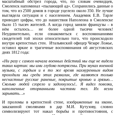
масштабный обстрел города, что, по словам очевидцев,
Смоленск напоминал «пылающий ад». Сохранились данные о
том, что из 2500 домов в городе уцелело около 350. Не лучше
выглядела ситуация и с населением. Академик Е.В. Тарле
приводит цифры, что до нашествия Наполеона в Смоленске
было 15 тысяч жителей. А когда город заняли французы – в
нём осталось… не более одной тысячи человек!
Неудивительно, если ознакомиться с воспоминаниями
свидетелей той эпохи относительно того, что происходило
внутри крепостных стен. Итальянский офицер Чезаре Ложье,
оставил яркие и трагичные воспоминания об августовских
днях 1812 года:
«Ни разу с самого начала военных действий мы еще не видели
таких картин: мы ими глубоко потрясены. При звуках военной
музыки, с гордым и в то же время нахмуренным видом
проходили мы среди этих развалин, где валяются только
несчастные русские раненые, покрытые кровью и грязью…
Сколько людей сгорело и задохнулось!.. Я видел повозки,
наполненные оторванными частями тел. Их везли
зарывать…»
И проломы в крепостной стене, изображенные на иконе,
заказанной смолянами в дар М.И. Кутузову, словно
символизируют тот накал борьбы и противостояния, с