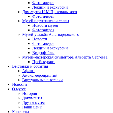
Фотогалерея
Лекции и экскурсии
Дом-музей Н.М.Пржевальского
Фотогалерея
Музей партизанской славы
Новости музея
Фотогалерея
Музей-усадьба А.Т.Твардовского
Новости
Фотогалерея
Лекции и экскурсии
Видеофайлы
Музей-мастерская скульптора Альберта Сергеева
Прейскурант
Выставки и события
Афиша
Анонс мероприятий
Виртуальные выставки
Новости
О музее
История
Документы
Друзья музея
Наши цены
Контакты