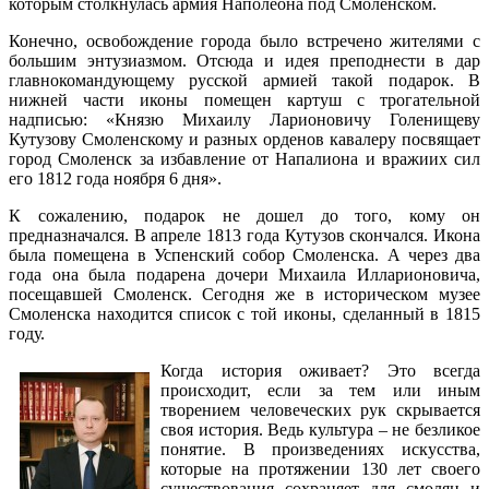
которым столкнулась армия Наполеона под Смоленском.
Конечно, освобождение города было встречено жителями с
большим энтузиазмом. Отсюда и идея преподнести в дар
главнокомандующему русской армией такой подарок. В
нижней части иконы помещен картуш с трогательной
надписью: «Князю Михаилу Ларионовичу Голенищеву
Кутузову Смоленскому и разных орденов кавалеру посвящает
город Смоленск за избавление от Напалиона и вражиих сил
его 1812 года ноября 6 дня».
К сожалению, подарок не дошел до того, кому он
предназначался. В апреле 1813 года Кутузов скончался. Икона
была помещена в Успенский собор Смоленска. А через два
года она была подарена дочери Михаила Илларионовича,
посещавшей Смоленск. Сегодня же в историческом музее
Смоленска находится список с той иконы, сделанный в 1815
году.
Когда история оживает? Это всегда
происходит, если за тем или иным
творением человеческих рук скрывается
своя история. Ведь культура – не безликое
понятие. В произведениях искусства,
которые на протяжении 130 лет своего
существования сохраняет для смолян и