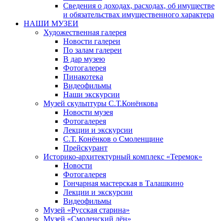
Сведения о доходах, расходах, об имуществе
и обязательствах имущественного характера
НАШИ МУЗЕИ
Художественная галерея
Новости галереи
По залам галереи
В дар музею
Фотогалерея
Пинакотека
Видеофильмы
Наши экскурсии
Музей скульптуры С.Т.Конёнкова
Новости музея
Фотогалерея
Лекции и экскурсии
С.Т. Конёнков о Смоленщине
Прейскурант
Историко-архитектурный комплекс «Теремок»
Новости
Фотогалерея
Гончарная мастерская в Талашкино
Лекции и экскурсии
Видеофильмы
Музей «Русская старина»
Музей «Смоленский лён»