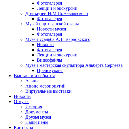
Фотогалерея
Лекции и экскурсии
Дом-музей Н.М.Пржевальского
Фотогалерея
Музей партизанской славы
Новости музея
Фотогалерея
Музей-усадьба А.Т.Твардовского
Новости
Фотогалерея
Лекции и экскурсии
Видеофайлы
Музей-мастерская скульптора Альберта Сергеева
Прейскурант
Выставки и события
Афиша
Анонс мероприятий
Виртуальные выставки
Новости
О музее
История
Документы
Друзья музея
Наши цены
Контакты