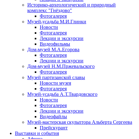
Историко-археологический и природный
комплекс "Гнёздово"
Фотогалерея
Музей-усадьба М.И.Глинки
Новости
Фотогалерея
Лекции и экскурсии
Видеофильмы
Дом-музей М.А.Егорова
Фотогалерея
Лекции и экскурсии
Дом-музей Н.М.Пржевальского
Фотогалерея
Музей партизанской славы
Новости музея
Фотогалерея
Музей-усадьба А.Т.Твардовского
Новости
Фотогалерея
Лекции и экскурсии
Видеофайлы
Музей-мастерская скульптора Альберта Сергеева
Прейскурант
Выставки и события
Афиша