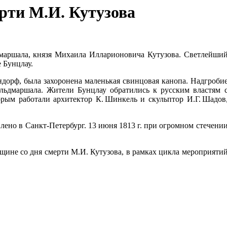
ерти М.И. Кутузова
ьдмаршала, князя Михаила Илларионовича Кутузова. Светлейши
е Бунцлау.
ндорф, была захоронена маленькая свинцовая канопа. Надгроби
льдмаршала. Жители Бунцлау обратились к русским властям 
орым работали архитектор К. Шинкель и скульптор И.Г. Шадов
влено в Санкт-Петербург. 13 июня 1813 г. при огромном стечени
вщине со дня смерти М.И. Кутузова, в рамках цикла мероприяти