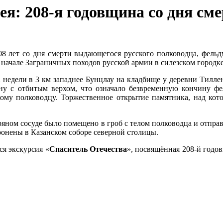
я: 208-я годовщина со дня см
 208 лет со дня смерти выдающегося русского полководца, фел
ом начале Заграничных походов русской армии в силезском городк
 недели в 3 км западнее Бунцлау на кладбище у деревни Тилле
ну с отбитым верхом, что означало безвременную кончину фе
кому полководцу. Торжественное открытие памятника, над кот
бряном сосуде было помещено в гроб с телом полководца и отпра
ронены в Казанском соборе северной столицы.
ся экскурсия «
Спаситель Отечества
», посвящённая 208-й годо