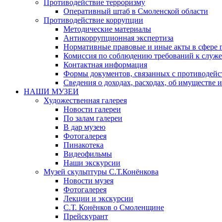
Противодействие терроризму
Оперативный штаб в Смоленской области
Противодействие коррупции
Методические материалы
Антикоррупционная экспертиза
Нормативные правовые и иные акты в сфере 
Комиссия по соблюдению требований к служе
Контактная информация
Формы документов, связанных с противодейс
Сведения о доходах, расходах, об имуществе 
НАШИ МУЗЕИ
Художественная галерея
Новости галереи
По залам галереи
В дар музею
Фотогалерея
Пинакотека
Видеофильмы
Наши экскурсии
Музей скульптуры С.Т.Конёнкова
Новости музея
Фотогалерея
Лекции и экскурсии
С.Т. Конёнков о Смоленщине
Прейскурант