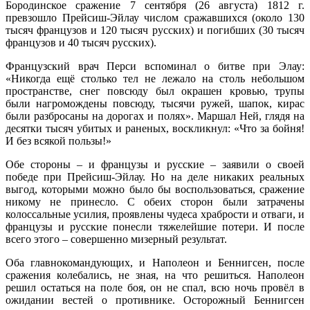
Бородинское сражение 7 сентября (26 августа) 1812 г.
превзошло Прейсиш-Эйлау числом сражавшихся (около 130
тысяч французов и 120 тысяч русских) и погибших (30 тысяч
французов и 40 тысяч русских).
Французский врач Перси вспоминал о битве при Элау:
«Никогда ещё столько тел не лежало на столь небольшом
пространстве, снег повсюду был окрашен кровью, трупы
были нагромождены повсюду, тысячи ружей, шапок, кирас
были разбросаны на дорогах и полях». Маршал Ней, глядя на
десятки тысяч убитых и раненых, воскликнул: «Что за бойня!
И без всякой пользы!»
Обе стороны – и французы и русские – заявили о своей
победе при Прейсиш-Эйлау. Но на деле никаких реальных
выгод, которыми можно было бы воспользоваться, сражение
никому не принесло. С обеих сторон были затрачены
колоссальные усилия, проявлены чудеса храбрости и отваги, и
французы и русские понесли тяжелейшие потери. И после
всего этого – совершенно мизерный результат.
Оба главнокомандующих, и Наполеон и Беннигсен, после
сражения колебались, не зная, на что решиться. Наполеон
решил остаться на поле боя, он не спал, всю ночь провёл в
ожидании вестей о противнике. Осторожный Беннигсен