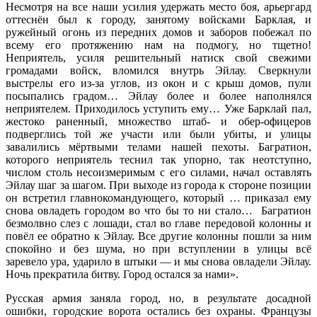
Несмотря на все наши усилия удержать место боя, арьергард
оттеснён был к городу, занятому войсками Барклая, и
ружейный огонь из передних домов и заборов побежал по
всему его протяжению нам на подмогу, но тщетно!
Неприятель, усиля решительный натиск свой свежими
громадами войск, вломился внутрь Эйлау. Сверкнули
выстрелы его из-за углов, из окон и с крыш домов, пули
посыпались градом… Эйлау более и более наполнялся
неприятелем. Приходилось уступить ему… Уже Барклай пал,
жестоко раненный, множество штаб- и обер-офицеров
подверглись той же участи или были убиты, и улицы
завалились мёртвыми телами нашей пехоты. Багратион,
которого неприятель теснил так упорно, так неотступно,
числом столь несоизмеримым с его силами, начал оставлять
Эйлау шаг за шагом. При выходе из города к стороне позиции
он встретил главнокомандующего, который … приказал ему
снова овладеть городом во что бы то ни стало… Багратион
безмолвно слез с лошади, стал во главе передовой колонны и
повёл ее обратно к Эйлау. Все другие колонны пошли за ним
спокойно и без шума, но при вступлении в улицы всё
заревело ура, ударило в штыки — и мы снова овладели Эйлау.
Ночь прекратила битву. Город остался за нами».
Русская армия заняла город, но, в результате досадной
ошибки, городские ворота остались без охраны. Французы