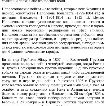
сражений эпохи наполеоновских войн.
Наполеоновские войны – это вой­ны, ко­то­рые ве­ла Фран­ция в
пе­ри­од кон­суль­ст­ва Наполеона Бонапарта (1799-1804 гг.) и
им­пе­рии Наполеона I (1804-1814 гг., 1815 г.). Це­лью
Наполеона являлось установление во­енно-по­ли­тического и
эко­но­мического гос­под­ства в Ев­ро­пе, при­сое­ди­нение к Фран­
ции но­вых тер­ри­то­рий, расширение её сфер влияния.
Наполеон на­ла­гал на за­воё­ван­ные стра­ны кон­три­бу­ции, под­
вер­гал пря­мо­му раз­граб­ле­нию, в пер­вую оче­редь для снаб­же­
ния сво­ей ар­мии. Боль­шой ущерб го­су­дар­ст­вам, на­хо­див­шим­
ся под вла­стью на­по­ле­о­нов­ской им­пе­рии, на­но­си­ли вы­год­ные
для Фран­ции та­мо­жен­ные та­ри­фы.
Битва под Прейсиш-Эйлау в 1807 г. в Восточной Пруссии
произошла во время войны четвёртой коалиции, когда Россия
и Пруссия объединились против Франции. Однако прусские
войска не смогли оказать русским какой-либо существенной
помощи. Пруссаки потерпели сокрушительное поражение
сразу же, в первые дни войны. 9 октября 1806 г. Прусское
королевство объявило войну Французской империи, а уже 14
октября, в двух сражениях при Иене и Ауэрштедте, немцы
были на голову разгромлены Наполеоном. 26 октября 1806 г.
Бонапарт во главе своей победоносной армии вступил в
Берлин, а 28 ноября – в Варшаву. Остатки прусских войск