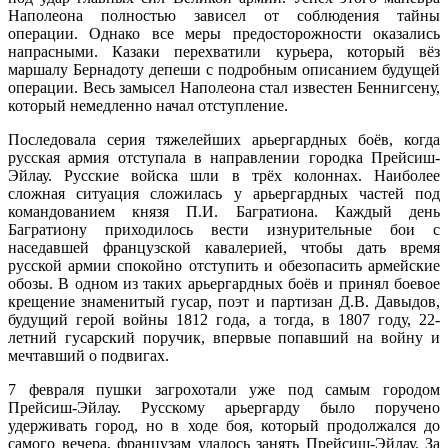
Наполеона полностью зависел от соблюдения тайны
операции. Однако все меры предосторожности оказались
напрасными. Казаки перехватили курьера, который вёз
маршалу Бернадоту депеши с подробным описанием будущей
операции. Весь замысел Наполеона стал известен Беннигсену,
который немедленно начал отступление.
Последовала серия тяжелейших арьергардных боёв, когда
русская армия отступала в направлении городка Прейсиш-
Эйлау. Русские войска шли в трёх колоннах. Наиболее
сложная ситуация сложилась у арьергардных частей под
командованием князя П.И. Багратиона. Каждый день
Багратиону приходилось вести изнурительные бои с
наседавшей французской кавалерией, чтобы дать время
русской армии спокойно отступить и обезопасить армейские
обозы. В одном из таких арьергардных боёв и принял боевое
крещение знаменитый гусар, поэт и партизан Д.В. Давыдов,
будущий герой войны 1812 года, а тогда, в 1807 году, 22-
летний гусарский поручик, впервые попавший на войну и
мечтавший о подвигах.
7 февраля пушки загрохотали уже под самым городом
Прейсиш-Эйлау. Русскому арьергарду было поручено
удерживать город, но в ходе боя, который продолжался до
самого вечера, французам удалось занять Прейсиш-Эйлау. За