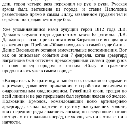
день город четыре раза переходил из рук в руки. Русская
армия была вытеснена из города, и ставка Наполеона
разместилась прямо в самом Эйлау, заваленном грудами тел и
серьёзно пострадавшем в ходе боя.
Уже упоминавшийся нами будущий герой 1812 года Д.В.
Давыдов служил тогда адъютантом князя Багратиона. Д.В.
Давыдов развозил приказания князя Багратиона и все два дня
сражения при Прейсиш-Эйлау находился в самой гуще битвы.
Денис Васильевич оставил замечательные воспоминания. Вот
как он описывает события дня 7 февраля, когда арьергард
Багратиона был оттеснён превосходящими силами французов
с поля перед городом к стенам Эйлау и сражение
продолжилось уже в самом городе:
«Возвратясь к Багратиону, я нашёл его, осыпаемого ядрами и
картечами, дававшего приказания с геройским величием и
очаровательным хладнокровием. Ружейный огонь трещал по
всей линии и не раз прерываем был звуками железа об железо.
Полковник Ермолов, командовавший всею артиллериею
арьергарда, сыпал картечи в густоту наступавших колонн,
коих передние ряды ложились лоском; но следующие шагали
по трупам их и валили вперёд, не укрощаясь ни в отваге, ни в
наглости.