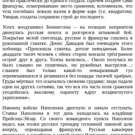
погиб практически до единого солдата. Причём позднее сами
французы, осматривавшие место сражения, вспоминали, что
тела погибших лежали валом в форме каре (т.е. квадратом).
Умирая, солдаты сохраняли строй до последнего.
Успех воодушевил Беннигсена – на позиции неприятеля
двинулась русская пехота и разгорелся штыковой бой.
Покрытые мглой снегопада, русские и французы сошлись в
рукопашной схватке. Денис Давыдов был очевидцем этого
побоища: «Произошла схватка, дотоле невиданная. Более
двадцати тысяч человек с обеих сторон вонзали трёхгранное
остриё друг в друга. Толпы валились… Около получаса не
было слышно ни пушечных, ни ружейных выстрелов…:
слышен был только какой-то невыразимый гул
перемешавшихся и резавшихся без пощады тысячей храбрых.
Груды мёртвых тел осыпались свежими грудами; люди падали
одни на других сотнями, так что вся эта часть поля сражения
уподобилась высокому парапету вдруг воздвигнутого
укрепления».
Наконец войско Наполеона дрогнуло и начало отступать.
Ставка Наполеона в тот день находилась на кладбище
Прейсиш-Эйлау. Со своего командного пункта Наполеон
видел, как полки русских гренадер сплошной лавиной шли
вперёд, опрокидывая французов. Русская кавалерия
прорвалась к кладбищу, к самой ставке Наполеона, гоня перед