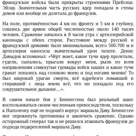
французские войска были прикрыты строениями Прейсиш-
Эйлау. Значительная часть русских ядер попадала в стены
домов или вообще не долетала до французов.
На поле, протяжённостью 4 км по фронту и 5 км в глубину,
сошлись две армии общей численностью около 140 тысяч
человек. Сражение началось в 8 часов утра с артиллерийской
канонады с обеих сторон. Расстояние между русской и
французской армиями было минимальным, всего 500-700 м и
артиллерия наносила значительный урон пехоте. Денис
Давыдов вспоминал: «Чёрт знает, какие тучи ядер пролетали,
гудели, сыпались, прыгали вокруг меня, рыли по всем
направлениям сомкнутые громады войск наших и какие тучи
гранат лопались над головою моею и под ногами моими! То
был широкий ураган смерти, всё вдребезги ломавший и
стиравший с лица земли всё, что ни попадало под его
сокрушительное дыхание…».
В самом начале боя у Беннигсена был реальный шанс
воспользоваться своим численным превосходством, поскольку
к Наполеону ещё не подошёл корпус маршала Даву. Беннигсен
мог опрокинуть противника и закончить сражение. Однако
осторожный генерал так и не решился атаковать французов до
подхода подкреплений маршала Даву.