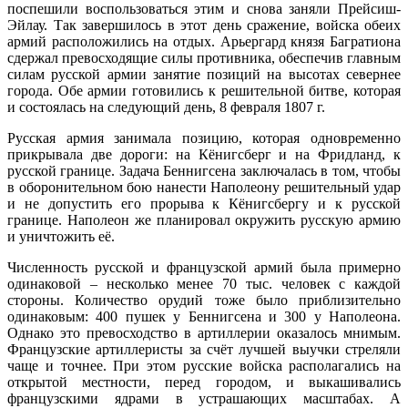
поспешили воспользоваться этим и снова заняли Прейсиш-
Эйлау. Так завершилось в этот день сражение, войска обеих
армий расположились на отдых. Арьергард князя Багратиона
сдержал превосходящие силы противника, обеспечив главным
силам русской армии занятие позиций на высотах севернее
города. Обе армии готовились к решительной битве, которая
и состоялась на следующий день, 8 февраля 1807 г.
Русская армия занимала позицию, которая одновременно
прикрывала две дороги: на Кёнигсберг и на Фридланд, к
русской границе. Задача Беннигсена заключалась в том, чтобы
в оборонительном бою нанести Наполеону решительный удар
и не допустить его прорыва к Кёнигсбергу и к русской
границе. Наполеон же планировал окружить русскую армию
и уничтожить её.
Численность русской и французской армий была примерно
одинаковой – несколько менее 70 тыс. человек с каждой
стороны. Количество орудий тоже было приблизительно
одинаковым: 400 пушек у Беннигсена и 300 у Наполеона.
Однако это превосходство в артиллерии оказалось мнимым.
Французские артиллеристы за счёт лучшей выучки стреляли
чаще и точнее. При этом русские войска располагались на
открытой местности, перед городом, и выкашивались
французскими ядрами в устрашающих масштабах. А