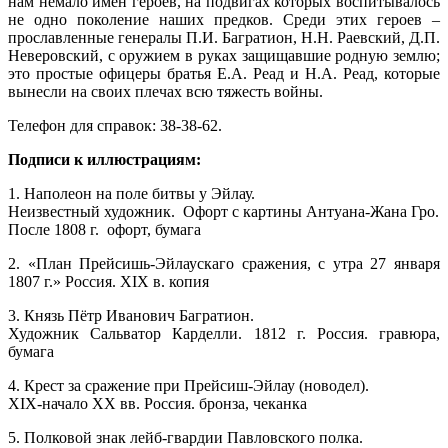
нам немало имён героев, на подвигах которых воспитывалось
не одно поколение наших предков. Среди этих героев –
прославленные генералы П.И. Багратион, Н.Н. Раевский, Д.П.
Неверовский, с оружием в руках защищавшие родную землю;
это простые офицеры братья Е.А. Реад и Н.А. Реад, которые
вынесли на своих плечах всю тяжесть войны.
Телефон для справок: 38-38-62.
Подписи к иллюстрациям:
1. Наполеон на поле битвы у Эйлау.
Неизвестный художник. Офорт с картины Антуана-Жана Гро.
После 1808 г. офорт, бумага
2. «План Прейсишь-Эйлаускаго сражения, с утра 27 января
1807 г.» Россия. XIX в. копия
3. Князь Пётр Иванович Багратион.
Художник Сальватор Карделли. 1812 г. Россия. гравюра,
бумага
4. Крест за сражение при Прейсиш-Эйлау (новодел).
XIX-начало XX вв. Россия. бронза, чеканка
5. Полковой знак лейб-гвардии Павловского полка.