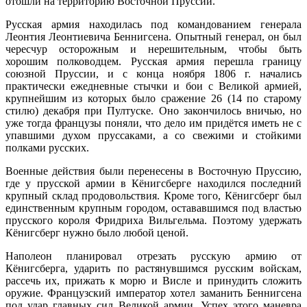
отошли на территорию Восточной Пруссии.
Русская армия находилась под командованием генерала
Леонтия Леонтиевича Беннигсена. Опытный генерал, он был
чересчур осторожным и нерешительным, чтобы быть
хорошим полководцем. Русская армия перешла границу
союзной Пруссии, и с конца ноября 1806 г. начались
практически ежедневные стычки и бои с Великой армией,
крупнейшим из которых было сражение 26 (14 по старому
стилю) декабря при Пултуске. Оно закончилось вничью, но
уже тогда французы поняли, что дело им придётся иметь не с
упавшими духом пруссаками, а со свежими и стойкими
полками русских.
Военные действия были перенесены в Восточную Пруссию,
где у прусской армии в Кёнигсберге находился последний
крупный склад продовольствия. Кроме того, Кёнигсберг был
единственным крупным городом, остававшимся под властью
прусского короля Фридриха Вильгельма. Поэтому удержать
Кёнигсберг нужно было любой ценой.
Наполеон планировал отрезать русскую армию от
Кёнигсберга, ударить по растянувшимся русским войскам,
рассечь их, прижать к морю и Висле и принудить сложить
оружие. Французский император хотел заманить Беннигсена
под удар главных сил Великой армии. Успех этого маневра