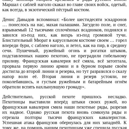
Маршал с саблей наголо скакал во главе своих войск, одетый,
как всегда, в экзотический пёстрый костюм.
Денис Давыдов вспоминал: «Более шестидесяти эскадронов
… понеслось на нас, махая палашами. Загудело поле, и снег,
взрываемый 12 тысячами сплочённых всадников, поднялся и
завился из-под них, как вихрь из-под громовой тучи.
Блистательный Мюрат в карусельном костюме своем … горел
впереди бури, с саблею наголо, и летел, как на пир, в средину
сечи. Пушечный, ружейный огонь и рогатки штыков,
подставленных нашею пехотою, не преградили гибельному
приливу. Французская кавалерия всё смяла, всё затоптала,
прорвала первую линию армии и в бурном порыве своём
достигла до второй линии и резерва, но тут разразился о скалу
напор волн её. Вторая линия и резерв устояли, не
поколебавшись, и густым ружейным и батарейным огнём
обратили вспять нахлынувшую громаду».
Действительно, русской пехоте пришлось несладко.
Пехотинцы выставили вперёд штыки своих ружей, но
французская кавалерия смяла наши пехотные ряды, разрезав
их надвое. Однако русская пехота вновь сомкнула ряды и
отрезала полторы тысячи французских кавалеристов.
Успешная атака французов обернулась для них западнёй. К
тому же, на помощь нашим пехотинцам уже спешила русская