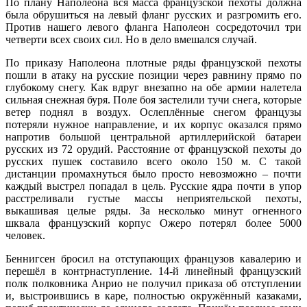
По плану Наполеона вся масса французской пехоты должна
была обрушиться на левый фланг русских и разгромить его.
Против нашего левого фланга Наполеон сосредоточил три
четверти всех своих сил. Но в дело вмешался случай.
По приказу Наполеона плотные ряды французской пехоты
пошли в атаку на русские позиции через равнину прямо по
глубокому снегу. Как вдруг внезапно на обе армии налетела
сильная снежная буря. Поле боя застелили тучи снега, которые
ветер поднял в воздух. Ослеплённые снегом французы
потеряли нужное направление, и их корпус оказался прямо
напротив большой центральной артиллерийской батареи
русских из 72 орудий. Расстояние от французской пехоты до
русских пушек составило всего около 150 м. С такой
дистанции промахнуться было просто невозможно – почти
каждый выстрел попадал в цель. Русские ядра почти в упор
расстреливали густые массы неприятельской пехоты,
выкашивая целые ряды. За несколько минут огненного
шквала французский корпус Ожеро потерял более 5000
человек.
Беннигсен бросил на отступающих французов кавалерию и
перешёл в контрнаступление. 14-й линейный французский
полк полковника Анрио не получил приказа об отступлении
и, выстроившись в каре, полностью окружённый казаками,