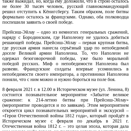
также выжидал, но, когда ему доложили, что в строю осталось
не более 30 тысяч человек, русский главнокомандующий
решил отступить к Кёнигсбергу. Таким образом, поле битвы
формально осталось за французами. Однако, оба полководца
поспешили заявить о своей победе.
Прейсиш-Эйлау – одно из немногих генеральных сражений,
наряду с Бородинским, где Наполеону не удалось добиться
решающей победы. Прейсиш-Эйлау – первая крупная битва,
где русская армия нанесла серъёзный удар по непобедимой
доселе Великой армии Наполеона. То, что Наполеон не
одержал безоговорочной победы, уже было моральной
победой русских. Миф о непобедимости Наполеона был
развеян. Французские солдаты впервые усомнились в
непобедимости своего императора, а противники Наполеона
поняли, что с ним можно и нужно бороться на поле боя.
8 февраля 2021 г. в 12.00 в Историческом музее (ул. Ленина, 8)
состоится познавательное мероприятие «Забытое великое
сражение: к 214-летию битвы при Прейсиш-Эйлау»
(мероприятие проводится и по заявкам). Этим мероприятием
откроется цикл познавательных мероприятий и экскурсий –
«Герои Отечественной войны 1812 года», который пройдёт в
Историческом музее с февраля по декабрь в 2021 г.
Отечественная война 1812 г. – это целая эпоха, которая дала