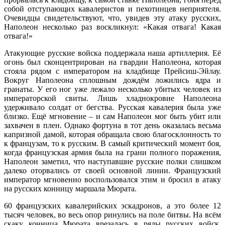
собой отступающих кавалеристов и пехотинцев неприятеля.
Очевидцы свидетельствуют, что, увидев эту атаку русских,
Наполеон несколько раз воскликнул: «Какая отвага! Какая
отвага!»
Атакующие русские войска поддержала наша артиллерия. Её
огонь был сконцентрирован на гвардии Наполеона, которая
стояла рядом с императором на кладбище Прейсиш-Эйлау.
Вокруг Наполеона сплошным дождём ложились ядра и
гранаты. У его ног уже лежало несколько убитых человек из
императорской свиты. Лишь хладнокровие Наполеона
удерживало солдат от бегства. Русская кавалерия была уже
близко. Ещё мгновение – и сам Наполеон мог быть убит или
захвачен в плен. Однако фортуна в тот день оказалась весьма
капризной дамой, которая обращала свою благосклонность то
к французам, то к русским. В самый критический момент боя,
когда французская армия была на грани полного поражения,
Наполеон заметил, что наступавшие русские полки слишком
далеко оторвались от своей основной линии. Французский
император мгновенно воспользовался этим и бросил в атаку
на русских конницу маршала Мюрата.
60 французских кавалерийских эскадронов, а это более 12
тысяч человек, во весь опор ринулись на поле битвы. На всём
скаку конница Мюрата врезалась в ряды русских войск.