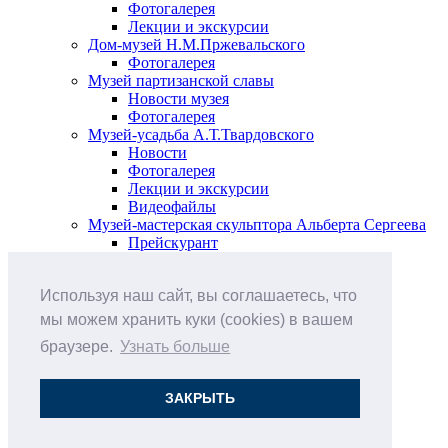
Фотогалерея
Лекции и экскурсии
Дом-музей Н.М.Пржевальского
Фотогалерея
Музей партизанской славы
Новости музея
Фотогалерея
Музей-усадьба А.Т.Твардовского
Новости
Фотогалерея
Лекции и экскурсии
Видеофайлы
Музей-мастерская скульптора Альберта Сергеева
Прейскурант
Выставки и события
Афиша
Используя наш сайт, вы соглашаетесь, что
Анонс мероприятий
Виртуальные выставки
мы можем хранить куки (cookies) в вашем
Новости
браузере.
Узнать больше
О музее
История
Документы
ЗАКРЫТЬ
Друзья музея
Наши цены
Контакты