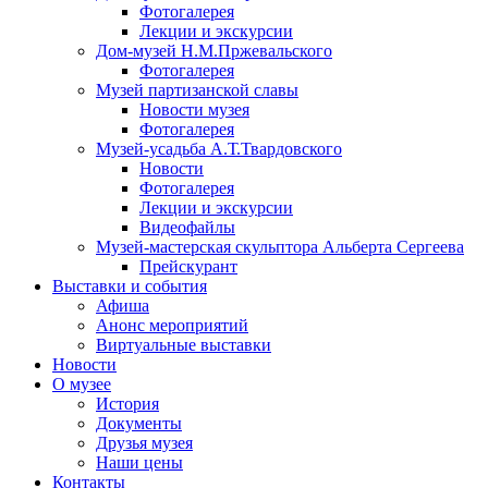
Фотогалерея
Лекции и экскурсии
Дом-музей Н.М.Пржевальского
Фотогалерея
Музей партизанской славы
Новости музея
Фотогалерея
Музей-усадьба А.Т.Твардовского
Новости
Фотогалерея
Лекции и экскурсии
Видеофайлы
Музей-мастерская скульптора Альберта Сергеева
Прейскурант
Выставки и события
Афиша
Анонс мероприятий
Виртуальные выставки
Новости
О музее
История
Документы
Друзья музея
Наши цены
Контакты