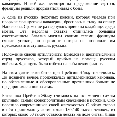
кавалерия. И всё же, несмотря на предложение сдаться,
французы решили прорываться назад с боем.
А одна из русских пехотных колонн, которая уцелела при
прорыве французской кавалерии, бросилась в атаку на ставку
Наполеона. Сражение развернулось прямо на кладбище, среди
могил. Эта недолгая схватка отличалась большим
ожесточением. Завалив могилы своими телами, французы
смогли устоять, но огромные потери не позволили им
преследовать отступивших русских.
Положение спасли артиллеристы Ермолова и шеститысячный
отряд пруссаков, который прибыл на помощь русским
войскам. Французы были отбиты на всём левом фланге.
На этом фактически битва при Прейсиш-Эйлау закончилась.
До позднего вечера продолжалась артиллерийская канонада,
но обессиленные и обескровленные противники больше не
предпринимали новых атак.
Битва под Прейсиш-Эйлау считалось на тот момент самым
крупным, самым кровопролитным сражением в истории. Оно
поразило современников своей жестокостью. С обеих сторон
в нём принимало участие около 130-140 тысяч человек, из
которых около 50 тысяч осталось лежать на поле битвы. Лишь