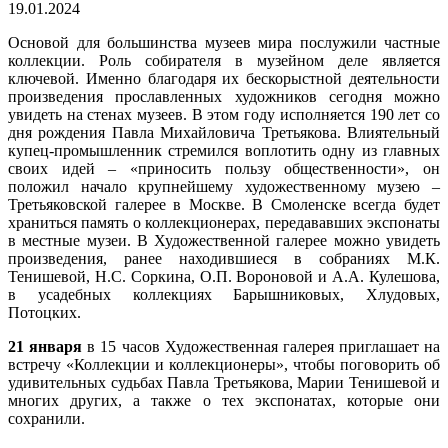
19.01.2024
Основой для большинства музеев мира послужили частные
коллекции. Роль собирателя в музейном деле является
ключевой. Именно благодаря их бескорыстной деятельности
произведения прославленных художников сегодня можно
увидеть на стенах музеев. В этом году исполняется 190 лет со
дня рождения Павла Михайловича Третьякова. Влиятельный
купец-промышленник стремился воплотить одну из главных
своих идей – «приносить пользу общественности», он
положил начало крупнейшему художественному музею –
Третьяковской галерее в Москве. В Смоленске всегда будет
храниться память о коллекционерах, передававших экспонаты
в местные музеи. В Художественной галерее можно увидеть
произведения, ранее находившиеся в собраниях М.К.
Тенишевой, Н.С. Соркина, О.П. Вороновой и А.А. Кулешова,
в усадебных коллекциях Барышниковых, Хлудовых,
Потоцких.
21 января
в 15 часов Художественная галерея приглашает на
встречу «Коллекции и коллекционеры», чтобы поговорить об
удивительных судьбах Павла Третьякова, Марии Тенишевой и
многих других, а также о тех экспонатах, которые они
сохранили.