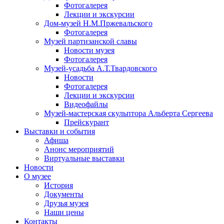
Фотогалерея
Лекции и экскурсии
Дом-музей Н.М.Пржевальского
Фотогалерея
Музей партизанской славы
Новости музея
Фотогалерея
Музей-усадьба А.Т.Твардовского
Новости
Фотогалерея
Лекции и экскурсии
Видеофайлы
Музей-мастерская скульптора Альберта Сергеева
Прейскурант
Выставки и события
Афиша
Анонс мероприятий
Виртуальные выставки
Новости
О музее
История
Документы
Друзья музея
Наши цены
Контакты