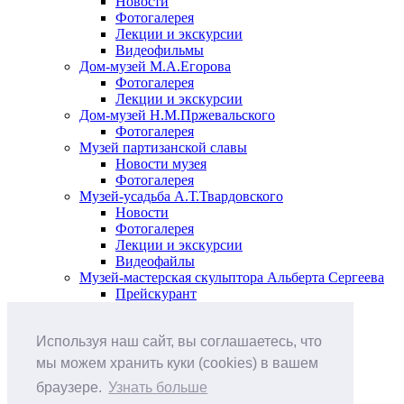
Новости
Фотогалерея
Лекции и экскурсии
Видеофильмы
Дом-музей М.А.Егорова
Фотогалерея
Лекции и экскурсии
Дом-музей Н.М.Пржевальского
Фотогалерея
Музей партизанской славы
Новости музея
Фотогалерея
Музей-усадьба А.Т.Твардовского
Новости
Фотогалерея
Лекции и экскурсии
Видеофайлы
Музей-мастерская скульптора Альберта Сергеева
Прейскурант
Выставки и события
Афиша
Используя наш сайт, вы соглашаетесь, что
Анонс мероприятий
Виртуальные выставки
мы можем хранить куки (cookies) в вашем
Новости
браузере.
Узнать больше
О музее