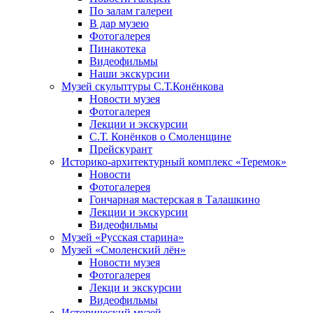
По залам галереи
В дар музею
Фотогалерея
Пинакотека
Видеофильмы
Наши экскурсии
Музей скульптуры С.Т.Конёнкова
Новости музея
Фотогалерея
Лекции и экскурсии
С.Т. Конёнков о Смоленщине
Прейскурант
Историко-архитектурный комплекс «Теремок»
Новости
Фотогалерея
Гончарная мастерская в Талашкино
Лекции и экскурсии
Видеофильмы
Музей «Русская старина»
Музей «Смоленский лён»
Новости музея
Фотогалерея
Лекци и экскурсии
Видеофильмы
Исторический музей