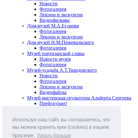
Новости
Фотогалерея
Лекции и экскурсии
Видеофильмы
Дом-музей М.А.Егорова
Фотогалерея
Лекции и экскурсии
Дом-музей Н.М.Пржевальского
Фотогалерея
Музей партизанской славы
Новости музея
Фотогалерея
Музей-усадьба А.Т.Твардовского
Новости
Фотогалерея
Лекции и экскурсии
Видеофайлы
Музей-мастерская скульптора Альберта Сергеева
Прейскурант
Выставки и события
Афиша
Используя наш сайт, вы соглашаетесь, что
Анонс мероприятий
Виртуальные выставки
мы можем хранить куки (cookies) в вашем
Новости
браузере.
Узнать больше
О музее