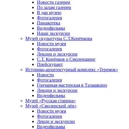
Новости галереи
По залам галереи
В дар музею
Фотогалерея
Пинакотека
Видеофильмы
Наши экскурсии
Музей скульптуры С.Т.Конёнкова
Новости музея
Фотогалерея
Лекции и экскурсии
С.Т. Конёнков о Смоленщине
Прейскурант
Историко-архитектурный комплекс «Теремок»
Новости
Фотогалерея
Гончарная мастерская в Талашкино
Лекции и экскурсии
Видеофильмы
Музей «Русская старина»
Музей «Смоленский лён»
Новости музея
Фотогалерея
Лекци и экскурсии
Видеофильмы