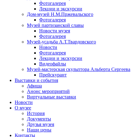
Фотогалерея
Лекции и экскурсии
Дом-музей Н.М.Пржевальского
Фотогалерея
Музей партизанской славы
Новости музея
Фотогалерея
Музей-усадьба А.Т.Твардовского
Новости
Фотогалерея
Лекции и экскурсии
Видеофайлы
Музей-мастерская скульптора Альберта Сергеева
Прейскурант
Выставки и события
Афиша
Анонс мероприятий
Виртуальные выставки
Новости
О музее
История
Документы
Друзья музея
Наши цены
Контакты