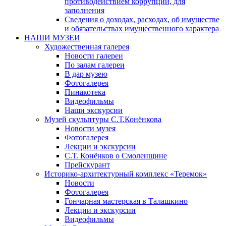
противодействием коррупции, для
заполнения
Сведения о доходах, расходах, об имуществе
и обязательствах имущественного характера
НАШИ МУЗЕИ
Художественная галерея
Новости галереи
По залам галереи
В дар музею
Фотогалерея
Пинакотека
Видеофильмы
Наши экскурсии
Музей скульптуры С.Т.Конёнкова
Новости музея
Фотогалерея
Лекции и экскурсии
С.Т. Конёнков о Смоленщине
Прейскурант
Историко-архитектурный комплекс «Теремок»
Новости
Фотогалерея
Гончарная мастерская в Талашкино
Лекции и экскурсии
Видеофильмы