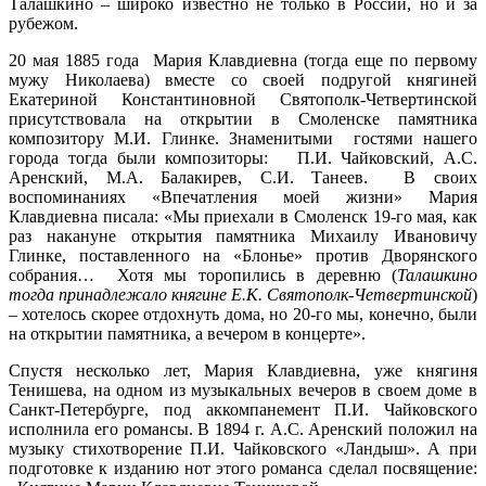
Талашкино – широко известно не только в России, но и за
рубежом.
20 мая 1885 года Мария Клавдиевна (тогда еще по первому
мужу Николаева) вместе со своей подругой княгиней
Екатериной Константиновной Святополк-Четвертинской
присутствовала на открытии в Смоленске памятника
композитору М.И. Глинке. Знаменитыми гостями нашего
города тогда были композиторы: П.И. Чайковский, А.С.
Аренский, М.А. Балакирев, С.И. Танеев. В своих
воспоминаниях «Впечатления моей жизни» Мария
Клавдиевна писала: «Мы приехали в Смоленск 19-го мая, как
раз накануне открытия памятника Михаилу Ивановичу
Глинке, поставленного на «Блонье» против Дворянского
собрания… Хотя мы торопились в деревню (
Талашкино
тогда принадлежало княгине Е.К. Святополк-Четвертинской
)
– хотелось скорее отдохнуть дома, но 20-го мы, конечно, были
на открытии памятника, а вечером в концерте».
Спустя несколько лет, Мария Клавдиевна, уже княгиня
Тенишева, на одном из музыкальных вечеров в своем доме в
Санкт-Петербурге, под аккомпанемент П.И. Чайковского
исполнила его романсы. В 1894 г. А.С. Аренский положил на
музыку стихотворение П.И. Чайковского «Ландыш». А при
подготовке к изданию нот этого романса сделал посвящение: