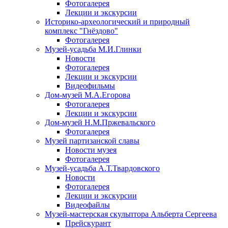
Фотогалерея
Лекции и экскурсии
Историко-археологический и природный
комплекс "Гнёздово"
Фотогалерея
Музей-усадьба М.И.Глинки
Новости
Фотогалерея
Лекции и экскурсии
Видеофильмы
Дом-музей М.А.Егорова
Фотогалерея
Лекции и экскурсии
Дом-музей Н.М.Пржевальского
Фотогалерея
Музей партизанской славы
Новости музея
Фотогалерея
Музей-усадьба А.Т.Твардовского
Новости
Фотогалерея
Лекции и экскурсии
Видеофайлы
Музей-мастерская скульптора Альберта Сергеева
Прейскурант