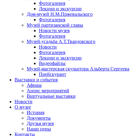
Фотогалерея
Лекции и экскурсии
Дом-музей Н.М.Пржевальского
Фотогалерея
Музей партизанской славы
Новости музея
Фотогалерея
Музей-усадьба А.Т.Твардовского
Новости
Фотогалерея
Лекции и экскурсии
Видеофайлы
Музей-мастерская скульптора Альберта Сергеева
Прейскурант
Выставки и события
Афиша
Анонс мероприятий
Виртуальные выставки
Новости
О музее
История
Документы
Друзья музея
Наши цены
Контакты