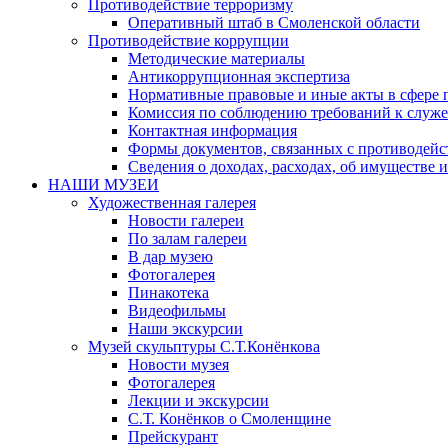
Противодействие терроризму
Оперативный штаб в Смоленской области
Противодействие коррупции
Методические материалы
Антикоррупционная экспертиза
Нормативные правовые и иные акты в сфере 
Комиссия по соблюдению требований к служе
Контактная информация
Формы документов, связанных с противодейс
Сведения о доходах, расходах, об имуществе 
НАШИ МУЗЕИ
Художественная галерея
Новости галереи
По залам галереи
В дар музею
Фотогалерея
Пинакотека
Видеофильмы
Наши экскурсии
Музей скульптуры С.Т.Конёнкова
Новости музея
Фотогалерея
Лекции и экскурсии
С.Т. Конёнков о Смоленщине
Прейскурант