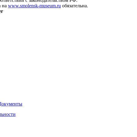
оответствии с законодательством РФ.
а на
www.smolensk-museum.ru
обязательна.
er
Документы
льности