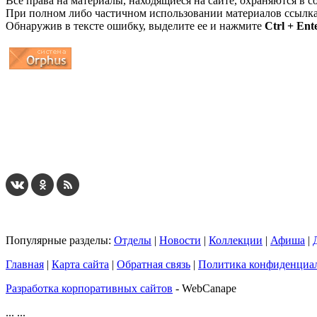
Все права на материалы, находящиеся на сайте, охраняются в с
При полном либо частичном использовании материалов ссылк
Обнаружив в тексте ошибку, выделите ее и нажмите
Ctrl + Ent
...
... 4 5 6 7 8 9 10 11 12 13 14 15 16 17 18 19
Популярные разделы:
Отделы
|
Новости
|
Коллекции
|
Афиша
|
Главная
|
Карта сайта
|
Обратная связь
|
Политика конфиденциа
Разработка корпоративных сайтов
- WebCanape
...
...