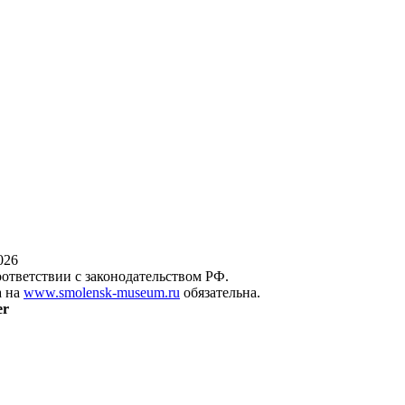
026
оответствии с законодательством РФ.
а на
www.smolensk-museum.ru
обязательна.
er