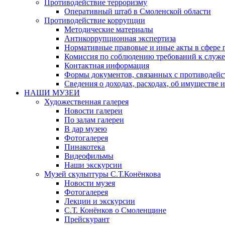
Противодействие терроризму
Оперативный штаб в Смоленской области
Противодействие коррупции
Методические материалы
Антикоррупционная экспертиза
Нормативные правовые и иные акты в сфере 
Комиссия по соблюдению требований к служе
Контактная информация
Формы документов, связанных с противодейс
Сведения о доходах, расходах, об имуществе 
НАШИ МУЗЕИ
Художественная галерея
Новости галереи
По залам галереи
В дар музею
Фотогалерея
Пинакотека
Видеофильмы
Наши экскурсии
Музей скульптуры С.Т.Конёнкова
Новости музея
Фотогалерея
Лекции и экскурсии
С.Т. Конёнков о Смоленщине
Прейскурант