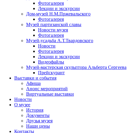
Фотогалерея
Лекции и экскурсии
Дом-музей Н.М.Пржевальского
Фотогалерея
Музей партизанской славы
Новости музея
Фотогалерея
Музей-усадьба А.Т.Твардовского
Новости
Фотогалерея
Лекции и экскурсии
Видеофайлы
Музей-мастерская скульптора Альберта Сергеева
Прейскурант
Выставки и события
Афиша
Анонс мероприятий
Виртуальные выставки
Новости
О музее
История
Документы
Друзья музея
Наши цены
Контакты