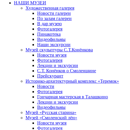
НАШИ МУЗЕИ
Художественная галерея
Новости галереи
По залам галереи
В дар музею
Фотогалерея
Пинакотека
Видеофильмы
Наши экскурсии
Музей скульптуры С.Т.Конёнкова
Новости музея
Фотогалерея
Лекции и экскурсии
С.Т. Конёнков о Смоленщине
Прейскурант
Историко-архитектурный комплекс «Теремок»
Новости
Фотогалерея
Гончарная мастерская в Талашкино
Лекции и экскурсии
Видеофильмы
Музей «Русская старина»
Музей «Смоленский лён»
Новости музея
Фотогалерея