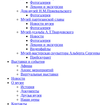
Фотогалерея
Лекции и экскурсии
Дом-музей Н.М.Пржевальского
Фотогалерея
Музей партизанской славы
Новости музея
Фотогалерея
Музей-усадьба А.Т.Твардовского
Новости
Фотогалерея
Лекции и экскурсии
Видеофайлы
Музей-мастерская скульптора Альберта Сергеева
Прейскурант
Выставки и события
Афиша
Анонс мероприятий
Виртуальные выставки
Новости
О музее
История
Документы
Друзья музея
Наши цены
Контакты