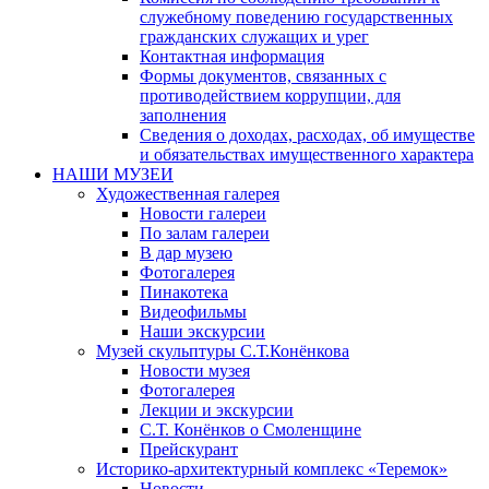
служебному поведению государственных
гражданских служащих и урег
Контактная информация
Формы документов, связанных с
противодействием коррупции, для
заполнения
Сведения о доходах, расходах, об имуществе
и обязательствах имущественного характера
НАШИ МУЗЕИ
Художественная галерея
Новости галереи
По залам галереи
В дар музею
Фотогалерея
Пинакотека
Видеофильмы
Наши экскурсии
Музей скульптуры С.Т.Конёнкова
Новости музея
Фотогалерея
Лекции и экскурсии
С.Т. Конёнков о Смоленщине
Прейскурант
Историко-архитектурный комплекс «Теремок»
Новости