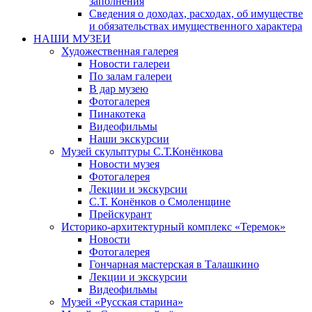
заполнения
Сведения о доходах, расходах, об имуществе
и обязательствах имущественного характера
НАШИ МУЗЕИ
Художественная галерея
Новости галереи
По залам галереи
В дар музею
Фотогалерея
Пинакотека
Видеофильмы
Наши экскурсии
Музей скульптуры С.Т.Конёнкова
Новости музея
Фотогалерея
Лекции и экскурсии
С.Т. Конёнков о Смоленщине
Прейскурант
Историко-архитектурный комплекс «Теремок»
Новости
Фотогалерея
Гончарная мастерская в Талашкино
Лекции и экскурсии
Видеофильмы
Музей «Русская старина»