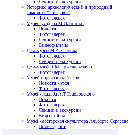
Лекции и экскурсии
Историко-археологический и природный
комплекс "Гнёздово"
Фотогалерея
Музей-усадьба М.И.Глинки
Новости
Фотогалерея
Лекции и экскурсии
Видеофильмы
Дом-музей М.А.Егорова
Фотогалерея
Лекции и экскурсии
Дом-музей Н.М.Пржевальского
Фотогалерея
Музей партизанской славы
Новости музея
Фотогалерея
Музей-усадьба А.Т.Твардовского
Новости
Фотогалерея
Лекции и экскурсии
Видеофайлы
Музей-мастерская скульптора Альберта Сергеева
Прейскурант
Выставки и события