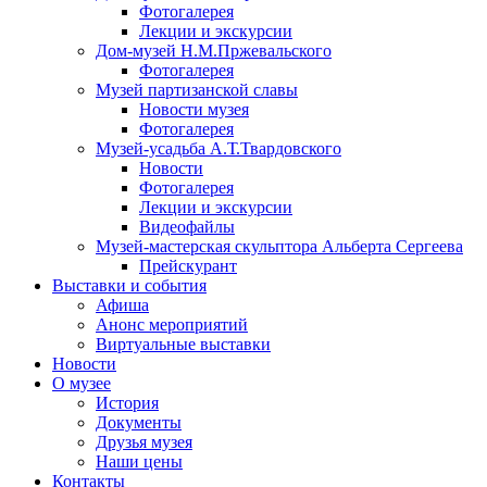
Фотогалерея
Лекции и экскурсии
Дом-музей Н.М.Пржевальского
Фотогалерея
Музей партизанской славы
Новости музея
Фотогалерея
Музей-усадьба А.Т.Твардовского
Новости
Фотогалерея
Лекции и экскурсии
Видеофайлы
Музей-мастерская скульптора Альберта Сергеева
Прейскурант
Выставки и события
Афиша
Анонс мероприятий
Виртуальные выставки
Новости
О музее
История
Документы
Друзья музея
Наши цены
Контакты